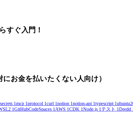
思い立ったらすぐ入門！
(絶対にお金を払いたくない人向け）
secrets
1
mcp
1
protocol
1
curl
1
notion
1
notion-api
1
typescript
1
ubuntu2
WSL2
1
GitHubCodeSpaces
1
AWS
1
CDK
1
Node.js
1
テスト
1
Dredd