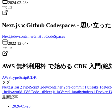
2024-02-28
•
qiita
Next.js ⨉ Github Codespaces - 
Next.js
devcontainer
GitHubCodeSpaces
2022-12-04
•
qiita
AWS 無料利用枠 で始める CDK 入門
AWS
TypeScript
CDK
タグ
Next.js
3
ai
2
TypeScript
2
devcontainer
2
pre-commit
1
gitleaks
1
detect-
1
hello-world
1
VSCode
1
#Next.js
1
#Vercel
1
#tailwindcss
1
Docker
1
最新記事
2026-05-23