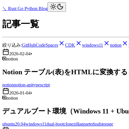
＼ Rust Go Python Blog
記事一覧
絞り込み:
GitHubCodeSpaces
CDK
windows11
notion
2026-02-04
•
notion
Notion テーブル(表)をHTMLに変換す
notion
notion-api
typescript
2026-01-04
•
notion
デュアルブート環境（Windows 11 + Ub
ubuntu20.04
windows11
dual-boot
clonezilla
gparted
ssd
storage