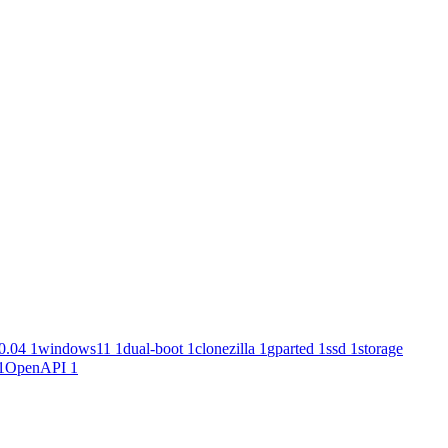
0.04
1
windows11
1
dual-boot
1
clonezilla
1
gparted
1
ssd
1
storage
1
OpenAPI
1