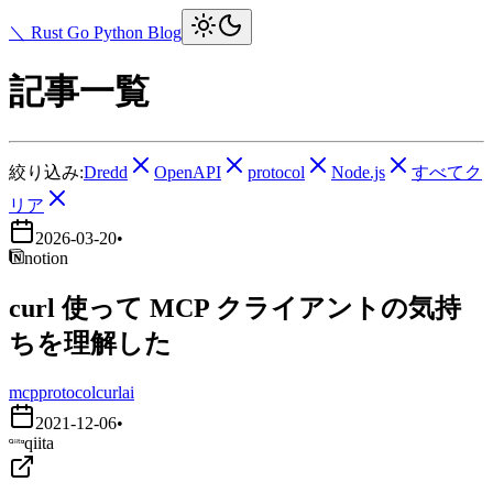
＼ Rust Go Python Blog
記事一覧
絞り込み:
Dredd
OpenAPI
protocol
Node.js
すべてク
リア
2026-03-20
•
notion
curl 使って MCP クライアントの気持
ちを理解した
mcp
protocol
curl
ai
2021-12-06
•
qiita