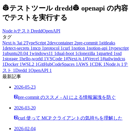
👷テストツール dredd👷 openapi の内容
でテストを実行する
Node.js
テスト
Dredd
OpenAPI
タグ
Next.js
3
ai
2
TypeScript
2
devcontainer
2
pre-commit
1
gitleaks
1
detect-secrets
1
mcp
1
protocol
1
curl
1
notion
1
notion-api
1
typescript
1
ubuntu20.04
1
windows11
1
dual-boot
1
clonezilla
1
gparted
1
ssd
1
storage
1
hello-world
1
VSCode
1
#Next.js
1
#Vercel
1
#tailwindcss
1
Docker
1
WSL2
1
GitHubCodeSpaces
1
AWS
1
CDK
1
Node.js
1
テ
スト
1
Dredd
1
OpenAPI
1
最新記事
2026-05-23
pre-commit のススメ - AI による情報漏洩を防ぐ
2026-03-20
curl 使って MCP クライアントの気持ちを理解した
2026-02-04