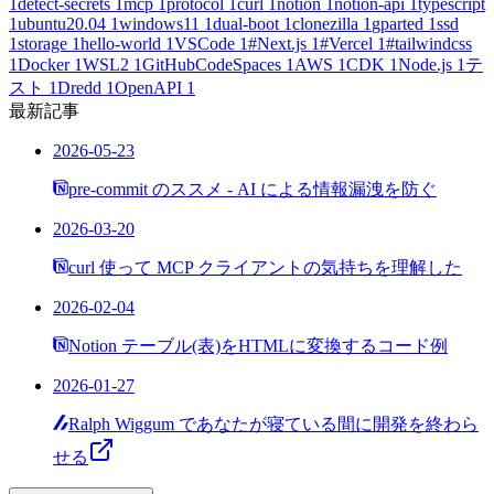
1
detect-secrets
1
mcp
1
protocol
1
curl
1
notion
1
notion-api
1
typescript
1
ubuntu20.04
1
windows11
1
dual-boot
1
clonezilla
1
gparted
1
ssd
1
storage
1
hello-world
1
VSCode
1
#Next.js
1
#Vercel
1
#tailwindcss
1
Docker
1
WSL2
1
GitHubCodeSpaces
1
AWS
1
CDK
1
Node.js
1
テ
スト
1
Dredd
1
OpenAPI
1
最新記事
2026-05-23
pre-commit のススメ - AI による情報漏洩を防ぐ
2026-03-20
curl 使って MCP クライアントの気持ちを理解した
2026-02-04
Notion テーブル(表)をHTMLに変換するコード例
2026-01-27
Ralph Wiggum であなたが寝ている間に開発を終わら
せる