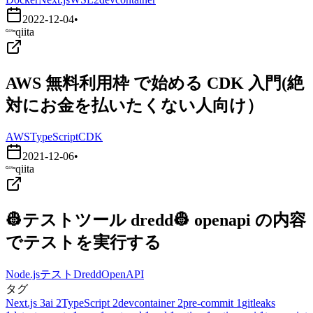
2022-12-04
•
qiita
AWS 無料利用枠 で始める CDK 入門(絶
対にお金を払いたくない人向け）
AWS
TypeScript
CDK
2021-12-06
•
qiita
👷テストツール dredd👷 openapi の内容
でテストを実行する
Node.js
テスト
Dredd
OpenAPI
タグ
Next.js
3
ai
2
TypeScript
2
devcontainer
2
pre-commit
1
gitleaks