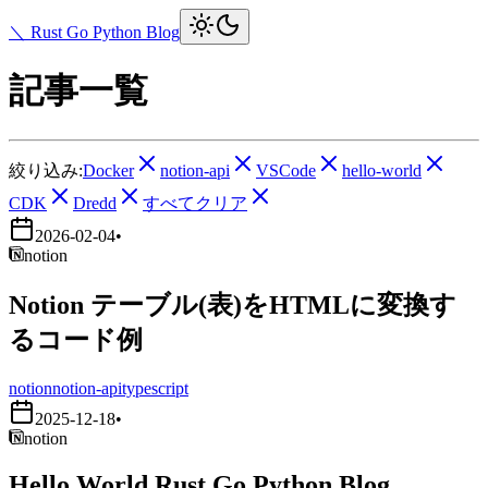
＼ Rust Go Python Blog
記事一覧
絞り込み:
Docker
notion-api
VSCode
hello-world
CDK
Dredd
すべてクリア
2026-02-04
•
notion
Notion テーブル(表)をHTMLに変換す
るコード例
notion
notion-api
typescript
2025-12-18
•
notion
Hello World Rust Go Python Blog