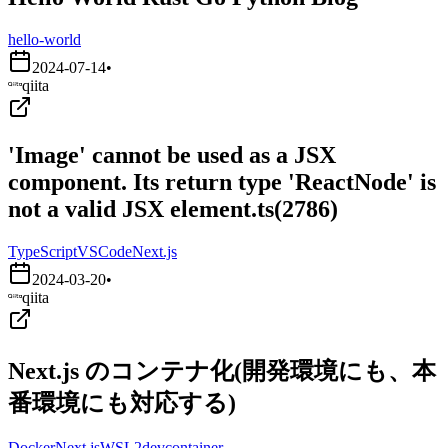
hello-world
2024-07-14
•
qiita
'Image' cannot be used as a JSX
component. Its return type 'ReactNode' is
not a valid JSX element.ts(2786)
TypeScript
VSCode
Next.js
2024-03-20
•
qiita
Next.js のコンテナ化(開発環境にも、本
番環境にも対応する)
Docker
Next.js
WSL2
devcontainer