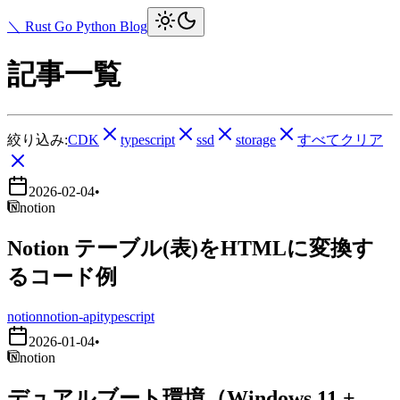
＼ Rust Go Python Blog
記事一覧
絞り込み:
CDK
typescript
ssd
storage
すべてクリア
2026-02-04
•
notion
Notion テーブル(表)をHTMLに変換す
るコード例
notion
notion-api
typescript
2026-01-04
•
notion
デュアルブート環境（Windows 11 +