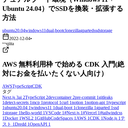
Ubuntu 24.04）でSSDを換装・拡張する
方法
ubuntu20.04
windows11
dual-boot
clonezilla
gparted
ssd
storage
2022-12-04
•
qiita
AWS 無料利用枠 で始める CDK 入門(絶
対にお金を払いたくない人向け）
AWS
TypeScript
CDK
タグ
Next.js
3
ai
2
TypeScript
2
devcontainer
2
pre-commit
1
gitleaks
1
detect-secrets
1
mcp
1
protocol
1
curl
1
notion
1
notion-api
1
typescript
1
ubuntu20.04
1
windows11
1
dual-boot
1
clonezilla
1
gparted
1
ssd
1
storage
1
hello-world
1
VSCode
1
#Next.js
1
#Vercel
1
#tailwindcss
1
Docker
1
WSL2
1
GitHubCodeSpaces
1
AWS
1
CDK
1
Node.js
1
テ
スト
1
Dredd
1
OpenAPI
1