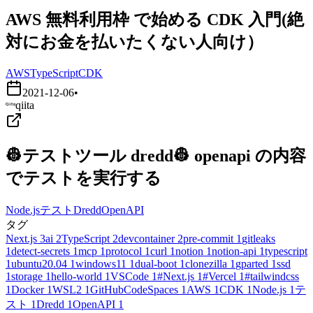
AWS 無料利用枠 で始める CDK 入門(絶
対にお金を払いたくない人向け）
AWS
TypeScript
CDK
2021-12-06
•
qiita
👷テストツール dredd👷 openapi の内容
でテストを実行する
Node.js
テスト
Dredd
OpenAPI
タグ
Next.js
3
ai
2
TypeScript
2
devcontainer
2
pre-commit
1
gitleaks
1
detect-secrets
1
mcp
1
protocol
1
curl
1
notion
1
notion-api
1
typescript
1
ubuntu20.04
1
windows11
1
dual-boot
1
clonezilla
1
gparted
1
ssd
1
storage
1
hello-world
1
VSCode
1
#Next.js
1
#Vercel
1
#tailwindcss
1
Docker
1
WSL2
1
GitHubCodeSpaces
1
AWS
1
CDK
1
Node.js
1
テ
スト
1
Dredd
1
OpenAPI
1