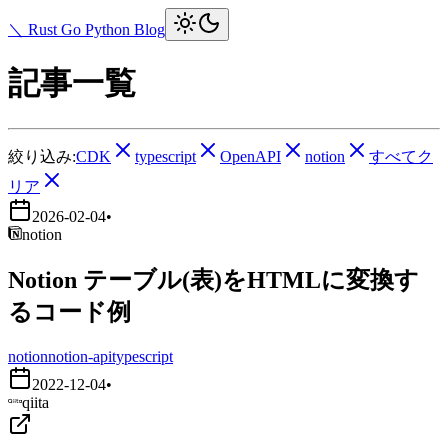
＼ Rust Go Python Blog
記事一覧
絞り込み:
CDK
typescript
OpenAPI
notion
すべてク
リア
2026-02-04
•
notion
Notion テーブル(表)をHTMLに変換す
るコード例
notion
notion-api
typescript
2022-12-04
•
qiita