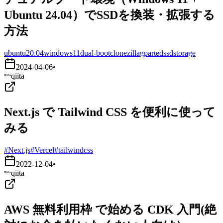
Ubuntu 24.04）でSSDを換装・拡張する
方法
ubuntu20.04
windows11
dual-boot
clonezilla
gparted
ssd
storage
2024-04-06
•
qiita
Next.js で Tailwind CSS を便利に使って
みる
#Next.js
#Vercel
#tailwindcss
2022-12-04
•
qiita
AWS 無料利用枠 で始める CDK 入門(絶