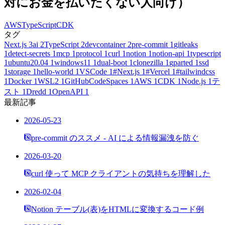
対にお金を払いたくない人向け）
AWS
TypeScript
CDK
タグ
Next.js
3
ai
2
TypeScript
2
devcontainer
2
pre-commit
1
gitleaks
1
detect-secrets
1
mcp
1
protocol
1
curl
1
notion
1
notion-api
1
typescript
1
ubuntu20.04
1
windows11
1
dual-boot
1
clonezilla
1
gparted
1
ssd
1
storage
1
hello-world
1
VSCode
1
#Next.js
1
#Vercel
1
#tailwindcss
1
Docker
1
WSL2
1
GitHubCodeSpaces
1
AWS
1
CDK
1
Node.js
1
テ
スト
1
Dredd
1
OpenAPI
1
最新記事
2026-05-23
pre-commit のススメ - AI による情報漏洩を防ぐ
2026-03-20
curl 使って MCP クライアントの気持ちを理解した
2026-02-04
Notion テーブル(表)をHTMLに変換するコード例