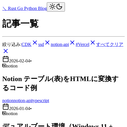
＼ Rust Go Python Blog
記事一覧
絞り込み:
CDK
ssd
notion-api
#Vercel
すべてクリア
2026-02-04
•
notion
Notion テーブル(表)をHTMLに変換す
るコード例
notion
notion-api
typescript
2026-01-04
•
notion
デュアルブート環境（Windows 11 +