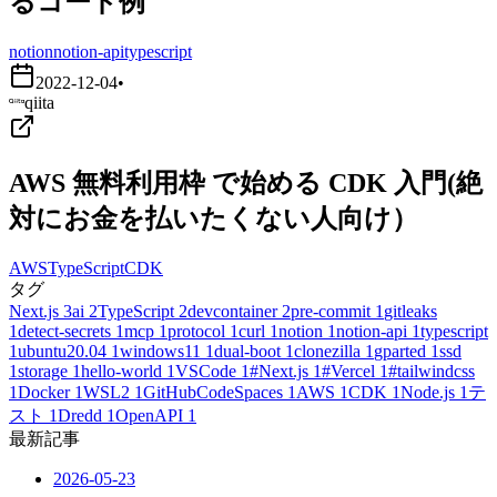
るコード例
notion
notion-api
typescript
2022-12-04
•
qiita
AWS 無料利用枠 で始める CDK 入門(絶
対にお金を払いたくない人向け）
AWS
TypeScript
CDK
タグ
Next.js
3
ai
2
TypeScript
2
devcontainer
2
pre-commit
1
gitleaks
1
detect-secrets
1
mcp
1
protocol
1
curl
1
notion
1
notion-api
1
typescript
1
ubuntu20.04
1
windows11
1
dual-boot
1
clonezilla
1
gparted
1
ssd
1
storage
1
hello-world
1
VSCode
1
#Next.js
1
#Vercel
1
#tailwindcss
1
Docker
1
WSL2
1
GitHubCodeSpaces
1
AWS
1
CDK
1
Node.js
1
テ
スト
1
Dredd
1
OpenAPI
1
最新記事
2026-05-23