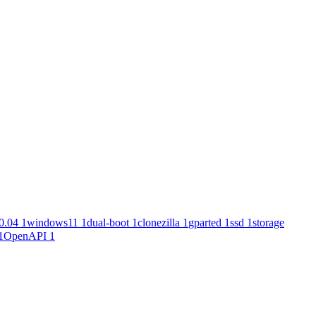
0.04
1
windows11
1
dual-boot
1
clonezilla
1
gparted
1
ssd
1
storage
1
OpenAPI
1