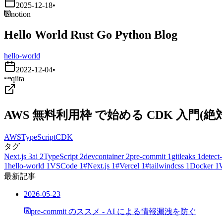
2025-12-18
•
notion
Hello World Rust Go Python Blog
hello-world
2022-12-04
•
qiita
AWS 無料利用枠 で始める CDK 入門
AWS
TypeScript
CDK
タグ
Next.js
3
ai
2
TypeScript
2
devcontainer
2
pre-commit
1
gitleaks
1
detect-
1
hello-world
1
VSCode
1
#Next.js
1
#Vercel
1
#tailwindcss
1
Docker
1
最新記事
2026-05-23
pre-commit のススメ - AI による情報漏洩を防ぐ