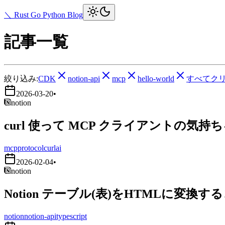
＼ Rust Go Python Blog
記事一覧
絞り込み:
CDK
notion-api
mcp
hello-world
すべてク
2026-03-20
•
notion
curl 使って MCP クライアントの気持
mcp
protocol
curl
ai
2026-02-04
•
notion
Notion テーブル(表)をHTMLに変換す
notion
notion-api
typescript