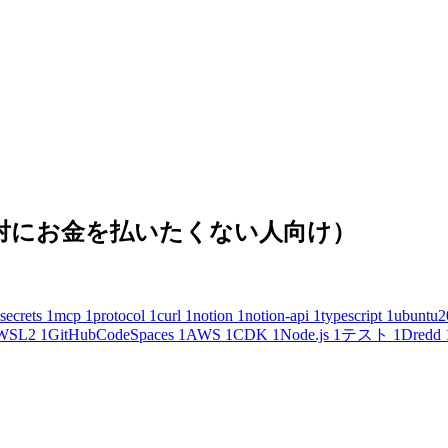
(絶対にお金を払いたくない人向け）
secrets
1
mcp
1
protocol
1
curl
1
notion
1
notion-api
1
typescript
1
ubuntu2
WSL2
1
GitHubCodeSpaces
1
AWS
1
CDK
1
Node.js
1
テスト
1
Dredd