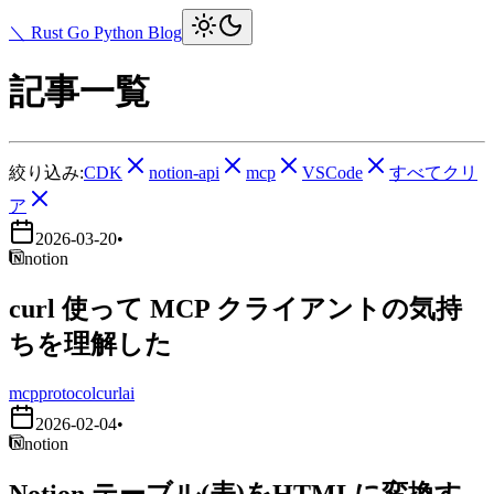
＼ Rust Go Python Blog
記事一覧
絞り込み:
CDK
notion-api
mcp
VSCode
すべてクリ
ア
2026-03-20
•
notion
curl 使って MCP クライアントの気持
ちを理解した
mcp
protocol
curl
ai
2026-02-04
•
notion
Notion テーブル(表)をHTMLに変換す