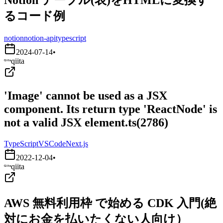
るコード例
notion
notion-api
typescript
2024-07-14
•
qiita
'Image' cannot be used as a JSX
component. Its return type 'ReactNode' is
not a valid JSX element.ts(2786)
TypeScript
VSCode
Next.js
2022-12-04
•
qiita
AWS 無料利用枠 で始める CDK 入門(絶
対にお金を払いたくない人向け）