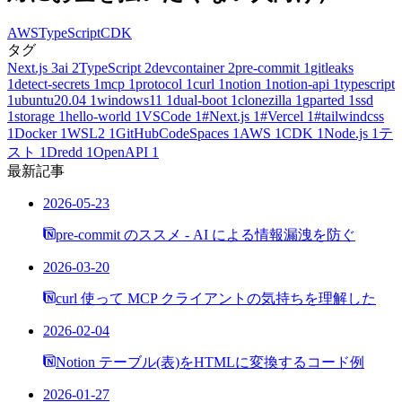
AWS
TypeScript
CDK
タグ
Next.js
3
ai
2
TypeScript
2
devcontainer
2
pre-commit
1
gitleaks
1
detect-secrets
1
mcp
1
protocol
1
curl
1
notion
1
notion-api
1
typescript
1
ubuntu20.04
1
windows11
1
dual-boot
1
clonezilla
1
gparted
1
ssd
1
storage
1
hello-world
1
VSCode
1
#Next.js
1
#Vercel
1
#tailwindcss
1
Docker
1
WSL2
1
GitHubCodeSpaces
1
AWS
1
CDK
1
Node.js
1
テ
スト
1
Dredd
1
OpenAPI
1
最新記事
2026-05-23
pre-commit のススメ - AI による情報漏洩を防ぐ
2026-03-20
curl 使って MCP クライアントの気持ちを理解した
2026-02-04
Notion テーブル(表)をHTMLに変換するコード例
2026-01-27