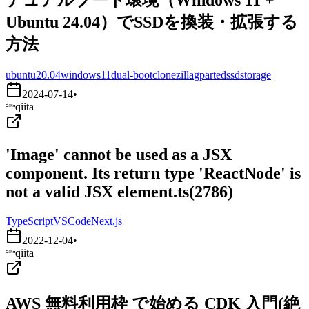
Ubuntu 24.04）でSSDを換装・拡張する
方法
ubuntu20.04
windows11
dual-boot
clonezilla
gparted
ssd
storage
2024-07-14
•
qiita
'Image' cannot be used as a JSX
component. Its return type 'ReactNode' is
not a valid JSX element.ts(2786)
TypeScript
VSCode
Next.js
2022-12-04
•
qiita
AWS 無料利用枠 で始める CDK 入門(絶