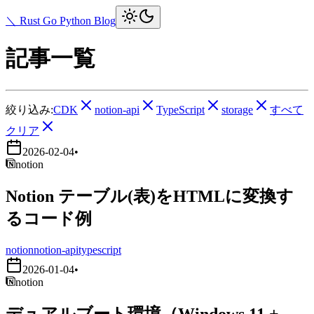
＼ Rust Go Python Blog
記事一覧
絞り込み:
CDK
notion-api
TypeScript
storage
すべて
クリア
2026-02-04
•
notion
Notion テーブル(表)をHTMLに変換す
るコード例
notion
notion-api
typescript
2026-01-04
•
notion
デュアルブート環境（Windows 11 +