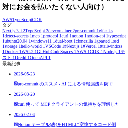
対にお金を払いたくない人向け）
AWS
TypeScript
CDK
タグ
Next.js
3
ai
2
TypeScript
2
devcontainer
2
pre-commit
1
gitleaks
1
detect-secrets
1
mcp
1
protocol
1
curl
1
notion
1
notion-api
1
typescript
1
ubuntu20.04
1
windows11
1
dual-boot
1
clonezilla
1
gparted
1
ssd
1
storage
1
hello-world
1
VSCode
1
#Next.js
1
#Vercel
1
#tailwindcss
1
Docker
1
WSL2
1
GitHubCodeSpaces
1
AWS
1
CDK
1
Node.js
1
テ
スト
1
Dredd
1
OpenAPI
1
最新記事
2026-05-23
pre-commit のススメ - AI による情報漏洩を防ぐ
2026-03-20
curl 使って MCP クライアントの気持ちを理解した
2026-02-04
Notion テーブル(表)をHTMLに変換するコード例