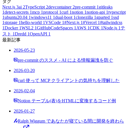
タグ
Next.js
3
ai
2
TypeScript
2
devcontainer
2
pre-commit
1
gitleaks
1
detect-secrets
1
mcp
1
protocol
1
curl
1
notion
1
notion-api
1
typescript
1
ubuntu20.04
1
windows11
1
dual-boot
1
clonezilla
1
gparted
1
ssd
1
storage
1
hello-world
1
VSCode
1
#Next.js
1
#Vercel
1
#tailwindcss
1
Docker
1
WSL2
1
GitHubCodeSpaces
1
AWS
1
CDK
1
Node.js
1
テ
スト
1
Dredd
1
OpenAPI
1
最新記事
2026-05-23
pre-commit のススメ - AI による情報漏洩を防ぐ
2026-03-20
curl 使って MCP クライアントの気持ちを理解した
2026-02-04
Notion テーブル(表)をHTMLに変換するコード例
2026-01-27
Ralph Wiggum であなたが寝ている間に開発を終わら