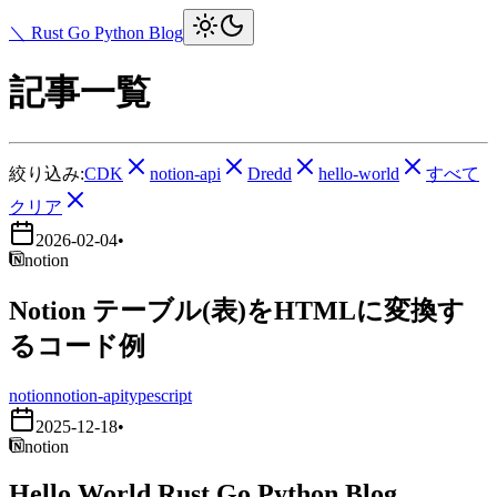
＼ Rust Go Python Blog
記事一覧
絞り込み:
CDK
notion-api
Dredd
hello-world
すべて
クリア
2026-02-04
•
notion
Notion テーブル(表)をHTMLに変換す
るコード例
notion
notion-api
typescript
2025-12-18
•
notion
Hello World Rust Go Python Blog