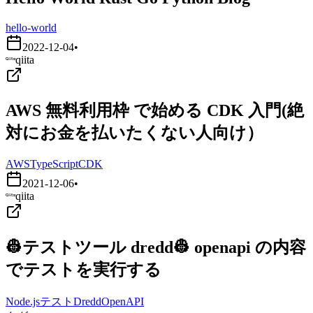
hello-world
2022-12-04
•
qiita
AWS 無料利用枠 で始める CDK 入門(絶
対にお金を払いたくない人向け）
AWS
TypeScript
CDK
2021-12-06
•
qiita
👷テストツール dredd👷 openapi の内容
でテストを実行する
Node.js
テスト
Dredd
OpenAPI