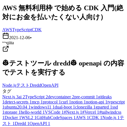
AWS 無料利用枠 で始める CDK 入門(絶
対にお金を払いたくない人向け）
AWS
TypeScript
CDK
2021-12-06
•
qiita
👷テストツール dredd👷 openapi の内容
でテストを実行する
Node.js
テスト
Dredd
OpenAPI
タグ
Next.js
3
ai
2
TypeScript
2
devcontainer
2
pre-commit
1
gitleaks
1
detect-secrets
1
mcp
1
protocol
1
curl
1
notion
1
notion-api
1
typescript
1
ubuntu20.04
1
windows11
1
dual-boot
1
clonezilla
1
gparted
1
ssd
1
storage
1
hello-world
1
VSCode
1
#Next.js
1
#Vercel
1
#tailwindcss
1
Docker
1
WSL2
1
GitHubCodeSpaces
1
AWS
1
CDK
1
Node.js
1
テ
スト
1
Dredd
1
OpenAPI
1