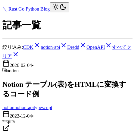
＼ Rust Go Python Blog
記事一覧
絞り込み:
CDK
notion-api
Dredd
OpenAPI
すべてク
リア
2026-02-04
•
notion
Notion テーブル(表)をHTMLに変換す
るコード例
notion
notion-api
typescript
2022-12-04
•
qiita