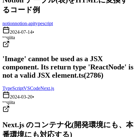
るコード例
notion
notion-api
typescript
2024-07-14
•
qiita
'Image' cannot be used as a JSX
component. Its return type 'ReactNode' is
not a valid JSX element.ts(2786)
TypeScript
VSCode
Next.js
2024-03-20
•
qiita
Next.js のコンテナ化(開発環境にも、本
番環境にも対応する)