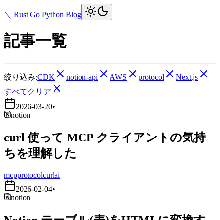
＼ Rust Go Python Blog
記事一覧
絞り込み:
CDK
notion-api
AWS
protocol
Next.js
すべてクリア
2026-03-20
•
notion
curl 使って MCP クライアントの気持
ちを理解した
mcp
protocol
curl
ai
2026-02-04
•
notion
Notion テーブル(表)をHTMLに変換す