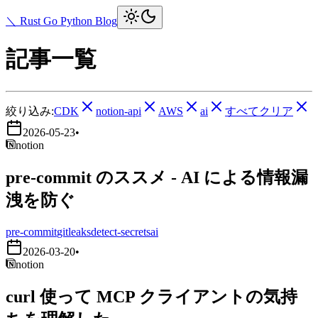
＼ Rust Go Python Blog
記事一覧
絞り込み:
CDK
notion-api
AWS
ai
すべてクリア
2026-05-23
•
notion
pre-commit のススメ - AI による情報漏
洩を防ぐ
pre-commit
gitleaks
detect-secrets
ai
2026-03-20
•
notion
curl 使って MCP クライアントの気持