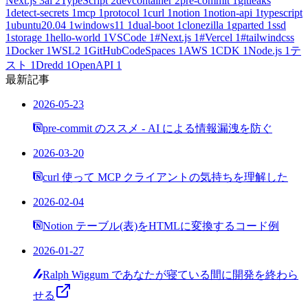
Next.js
3
ai
2
TypeScript
2
devcontainer
2
pre-commit
1
gitleaks
1
detect-secrets
1
mcp
1
protocol
1
curl
1
notion
1
notion-api
1
typescript
1
ubuntu20.04
1
windows11
1
dual-boot
1
clonezilla
1
gparted
1
ssd
1
storage
1
hello-world
1
VSCode
1
#Next.js
1
#Vercel
1
#tailwindcss
1
Docker
1
WSL2
1
GitHubCodeSpaces
1
AWS
1
CDK
1
Node.js
1
テ
スト
1
Dredd
1
OpenAPI
1
最新記事
2026-05-23
pre-commit のススメ - AI による情報漏洩を防ぐ
2026-03-20
curl 使って MCP クライアントの気持ちを理解した
2026-02-04
Notion テーブル(表)をHTMLに変換するコード例
2026-01-27
Ralph Wiggum であなたが寝ている間に開発を終わら
せる