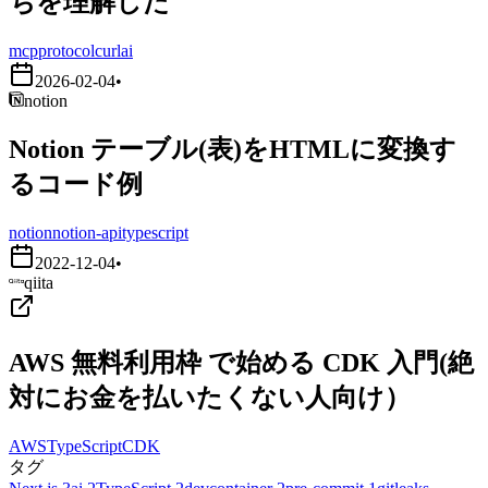
ちを理解した
mcp
protocol
curl
ai
2026-02-04
•
notion
Notion テーブル(表)をHTMLに変換す
るコード例
notion
notion-api
typescript
2022-12-04
•
qiita
AWS 無料利用枠 で始める CDK 入門(絶
対にお金を払いたくない人向け）
AWS
TypeScript
CDK
タグ