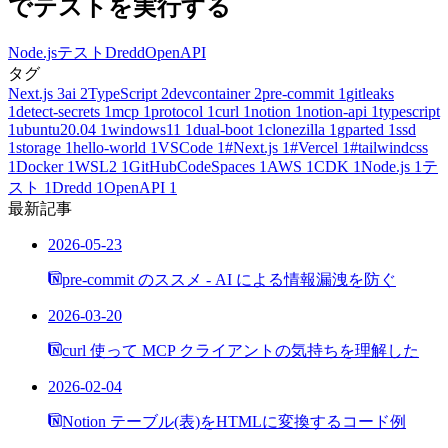
でテストを実行する
Node.js
テスト
Dredd
OpenAPI
タグ
Next.js
3
ai
2
TypeScript
2
devcontainer
2
pre-commit
1
gitleaks
1
detect-secrets
1
mcp
1
protocol
1
curl
1
notion
1
notion-api
1
typescript
1
ubuntu20.04
1
windows11
1
dual-boot
1
clonezilla
1
gparted
1
ssd
1
storage
1
hello-world
1
VSCode
1
#Next.js
1
#Vercel
1
#tailwindcss
1
Docker
1
WSL2
1
GitHubCodeSpaces
1
AWS
1
CDK
1
Node.js
1
テ
スト
1
Dredd
1
OpenAPI
1
最新記事
2026-05-23
pre-commit のススメ - AI による情報漏洩を防ぐ
2026-03-20
curl 使って MCP クライアントの気持ちを理解した
2026-02-04
Notion テーブル(表)をHTMLに変換するコード例