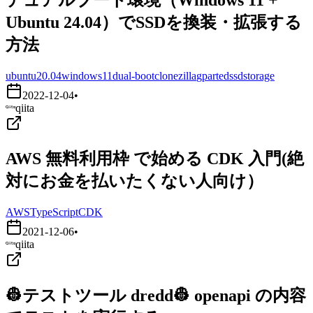
Ubuntu 24.04）でSSDを換装・拡張する
方法
ubuntu20.04
windows11
dual-boot
clonezilla
gparted
ssd
storage
2022-12-04
•
qiita
AWS 無料利用枠 で始める CDK 入門(絶
対にお金を払いたくない人向け）
AWS
TypeScript
CDK
2021-12-06
•
qiita
👷テストツール dredd👷 openapi の内容