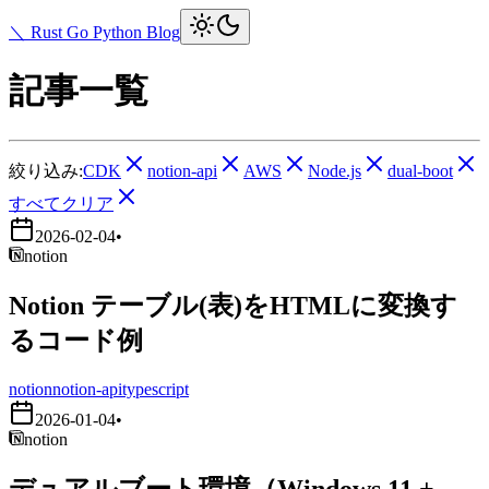
＼ Rust Go Python Blog
記事一覧
絞り込み:
CDK
notion-api
AWS
Node.js
dual-boot
すべてクリア
2026-02-04
•
notion
Notion テーブル(表)をHTMLに変換す
るコード例
notion
notion-api
typescript
2026-01-04
•
notion
デュアルブート環境（Windows 11 +