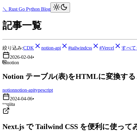
＼ Rust Go Python Blog
記事一覧
絞り込み:
CDK
notion-api
#tailwindcss
#Vercel
すべて
2026-02-04
•
notion
Notion テーブル(表)をHTMLに変換す
notion
notion-api
typescript
2024-04-06
•
qiita
Next.js で Tailwind CSS を便利に使っ