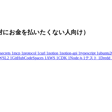
(絶対にお金を払いたくない人向け）
secrets
1
mcp
1
protocol
1
curl
1
notion
1
notion-api
1
typescript
1
ubuntu2
WSL2
1
GitHubCodeSpaces
1
AWS
1
CDK
1
Node.js
1
テスト
1
Dredd