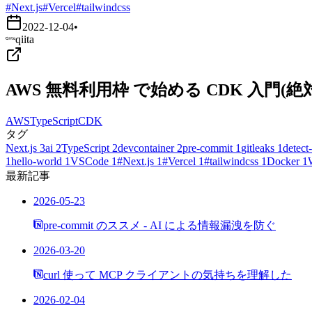
#Next.js
#Vercel
#tailwindcss
2022-12-04
•
qiita
AWS 無料利用枠 で始める CDK 入門
AWS
TypeScript
CDK
タグ
Next.js
3
ai
2
TypeScript
2
devcontainer
2
pre-commit
1
gitleaks
1
detect-
1
hello-world
1
VSCode
1
#Next.js
1
#Vercel
1
#tailwindcss
1
Docker
1
最新記事
2026-05-23
pre-commit のススメ - AI による情報漏洩を防ぐ
2026-03-20
curl 使って MCP クライアントの気持ちを理解した
2026-02-04