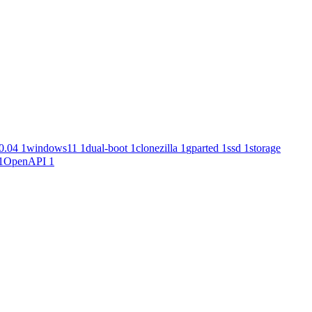
0.04
1
windows11
1
dual-boot
1
clonezilla
1
gparted
1
ssd
1
storage
1
OpenAPI
1