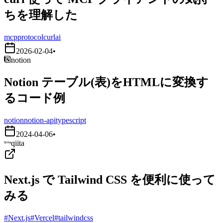
ちを理解した
mcp
protocol
curl
ai
2026-02-04
•
notion
Notion テーブル(表)をHTMLに変換す
るコード例
notion
notion-api
typescript
2024-04-06
•
qiita
Next.js で Tailwind CSS を便利に使って
みる
#Next.js
#Vercel
#tailwindcss