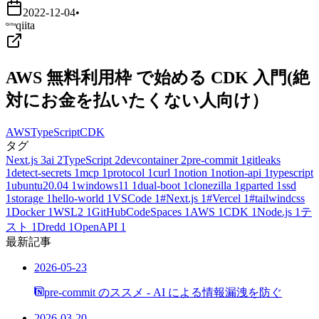
2022-12-04
•
qiita
AWS 無料利用枠 で始める CDK 入門(絶
対にお金を払いたくない人向け）
AWS
TypeScript
CDK
タグ
Next.js
3
ai
2
TypeScript
2
devcontainer
2
pre-commit
1
gitleaks
1
detect-secrets
1
mcp
1
protocol
1
curl
1
notion
1
notion-api
1
typescript
1
ubuntu20.04
1
windows11
1
dual-boot
1
clonezilla
1
gparted
1
ssd
1
storage
1
hello-world
1
VSCode
1
#Next.js
1
#Vercel
1
#tailwindcss
1
Docker
1
WSL2
1
GitHubCodeSpaces
1
AWS
1
CDK
1
Node.js
1
テ
スト
1
Dredd
1
OpenAPI
1
最新記事
2026-05-23
pre-commit のススメ - AI による情報漏洩を防ぐ
2026-03-20