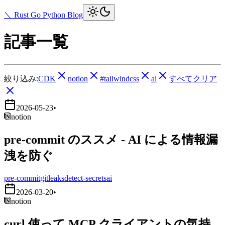
＼ Rust Go Python Blog
記事一覧
絞り込み:
CDK
notion
#tailwindcss
ai
すべてクリア
2026-05-23
•
notion
pre-commit のススメ - AI による情報漏
洩を防ぐ
pre-commit
gitleaks
detect-secrets
ai
2026-03-20
•
notion
curl 使って MCP クライアントの気持