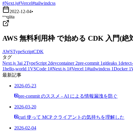
#Next.js
#Vercel
#tailwindcss
2022-12-04
•
qiita
AWS 無料利用枠 で始める CDK 入門
AWS
TypeScript
CDK
タグ
Next.js
3
ai
2
TypeScript
2
devcontainer
2
pre-commit
1
gitleaks
1
detect-
1
hello-world
1
VSCode
1
#Next.js
1
#Vercel
1
#tailwindcss
1
Docker
1
最新記事
2026-05-23
pre-commit のススメ - AI による情報漏洩を防ぐ
2026-03-20
curl 使って MCP クライアントの気持ちを理解した
2026-02-04