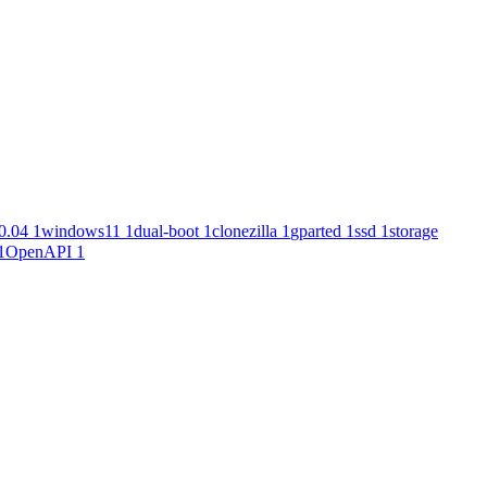
0.04
1
windows11
1
dual-boot
1
clonezilla
1
gparted
1
ssd
1
storage
1
OpenAPI
1