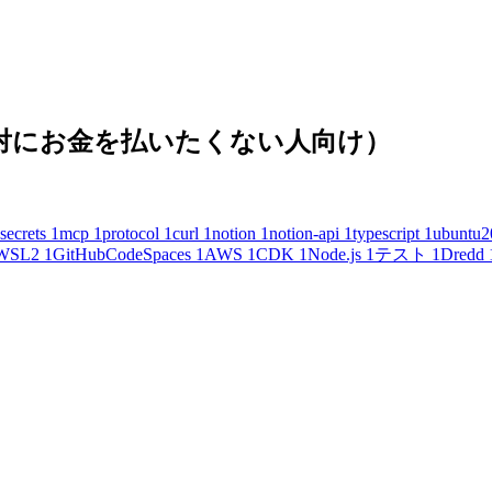
(絶対にお金を払いたくない人向け）
secrets
1
mcp
1
protocol
1
curl
1
notion
1
notion-api
1
typescript
1
ubuntu2
WSL2
1
GitHubCodeSpaces
1
AWS
1
CDK
1
Node.js
1
テスト
1
Dredd