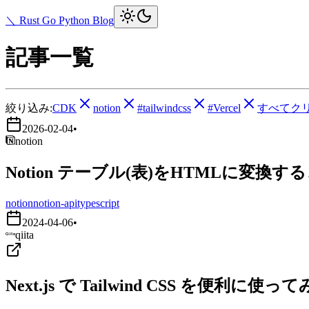
＼ Rust Go Python Blog
記事一覧
絞り込み:
CDK
notion
#tailwindcss
#Vercel
すべてク
2026-02-04
•
notion
Notion テーブル(表)をHTMLに変換す
notion
notion-api
typescript
2024-04-06
•
qiita
Next.js で Tailwind CSS を便利に使っ