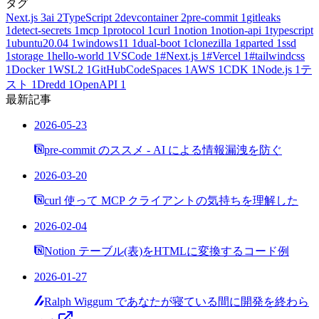
タグ
Next.js
3
ai
2
TypeScript
2
devcontainer
2
pre-commit
1
gitleaks
1
detect-secrets
1
mcp
1
protocol
1
curl
1
notion
1
notion-api
1
typescript
1
ubuntu20.04
1
windows11
1
dual-boot
1
clonezilla
1
gparted
1
ssd
1
storage
1
hello-world
1
VSCode
1
#Next.js
1
#Vercel
1
#tailwindcss
1
Docker
1
WSL2
1
GitHubCodeSpaces
1
AWS
1
CDK
1
Node.js
1
テ
スト
1
Dredd
1
OpenAPI
1
最新記事
2026-05-23
pre-commit のススメ - AI による情報漏洩を防ぐ
2026-03-20
curl 使って MCP クライアントの気持ちを理解した
2026-02-04
Notion テーブル(表)をHTMLに変換するコード例
2026-01-27
Ralph Wiggum であなたが寝ている間に開発を終わら