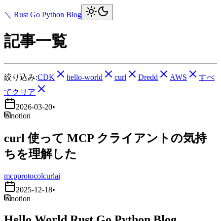
＼ Rust Go Python Blog
記事一覧
絞り込み:
CDK
hello-world
curl
Dredd
AWS
すべ
てクリア
2026-03-20
•
notion
curl 使って MCP クライアントの気持
ちを理解した
mcp
protocol
curl
ai
2025-12-18
•
notion
Hello World Rust Go Python Blog