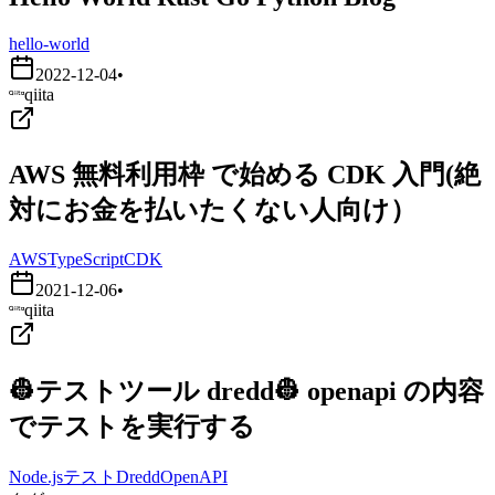
hello-world
2022-12-04
•
qiita
AWS 無料利用枠 で始める CDK 入門(絶
対にお金を払いたくない人向け）
AWS
TypeScript
CDK
2021-12-06
•
qiita
👷テストツール dredd👷 openapi の内容
でテストを実行する
Node.js
テスト
Dredd
OpenAPI