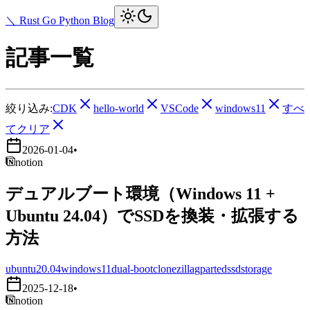
＼ Rust Go Python Blog
記事一覧
絞り込み:
CDK
hello-world
VSCode
windows11
すべ
てクリア
2026-01-04
•
notion
デュアルブート環境（Windows 11 +
Ubuntu 24.04）でSSDを換装・拡張する
方法
ubuntu20.04
windows11
dual-boot
clonezilla
gparted
ssd
storage
2025-12-18
•
notion