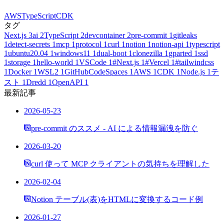
AWS
TypeScript
CDK
タグ
Next.js
3
ai
2
TypeScript
2
devcontainer
2
pre-commit
1
gitleaks
1
detect-secrets
1
mcp
1
protocol
1
curl
1
notion
1
notion-api
1
typescript
1
ubuntu20.04
1
windows11
1
dual-boot
1
clonezilla
1
gparted
1
ssd
1
storage
1
hello-world
1
VSCode
1
#Next.js
1
#Vercel
1
#tailwindcss
1
Docker
1
WSL2
1
GitHubCodeSpaces
1
AWS
1
CDK
1
Node.js
1
テ
スト
1
Dredd
1
OpenAPI
1
最新記事
2026-05-23
pre-commit のススメ - AI による情報漏洩を防ぐ
2026-03-20
curl 使って MCP クライアントの気持ちを理解した
2026-02-04
Notion テーブル(表)をHTMLに変換するコード例
2026-01-27