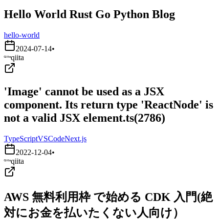
Hello World Rust Go Python Blog
hello-world
2024-07-14
•
qiita
'Image' cannot be used as a JSX
component. Its return type 'ReactNode' is
not a valid JSX element.ts(2786)
TypeScript
VSCode
Next.js
2022-12-04
•
qiita
AWS 無料利用枠 で始める CDK 入門(絶
対にお金を払いたくない人向け）