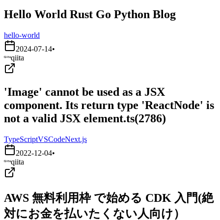
Hello World Rust Go Python Blog
hello-world
2024-07-14
•
qiita
'Image' cannot be used as a JSX
component. Its return type 'ReactNode' is
not a valid JSX element.ts(2786)
TypeScript
VSCode
Next.js
2022-12-04
•
qiita
AWS 無料利用枠 で始める CDK 入門(絶
対にお金を払いたくない人向け）