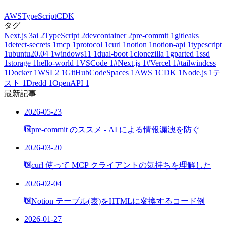
AWS
TypeScript
CDK
タグ
Next.js
3
ai
2
TypeScript
2
devcontainer
2
pre-commit
1
gitleaks
1
detect-secrets
1
mcp
1
protocol
1
curl
1
notion
1
notion-api
1
typescript
1
ubuntu20.04
1
windows11
1
dual-boot
1
clonezilla
1
gparted
1
ssd
1
storage
1
hello-world
1
VSCode
1
#Next.js
1
#Vercel
1
#tailwindcss
1
Docker
1
WSL2
1
GitHubCodeSpaces
1
AWS
1
CDK
1
Node.js
1
テ
スト
1
Dredd
1
OpenAPI
1
最新記事
2026-05-23
pre-commit のススメ - AI による情報漏洩を防ぐ
2026-03-20
curl 使って MCP クライアントの気持ちを理解した
2026-02-04
Notion テーブル(表)をHTMLに変換するコード例
2026-01-27