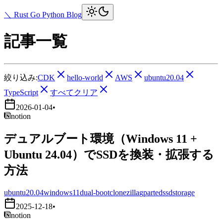
＼ Rust Go Python Blog
記事一覧
絞り込み:
CDK
hello-world
AWS
ubuntu20.04
TypeScript
すべてクリア
2026-01-04
•
notion
デュアルブート環境（Windows 11 +
Ubuntu 24.04）でSSDを換装・拡張する
方法
ubuntu20.04
windows11
dual-boot
clonezilla
gparted
ssd
storage
2025-12-18
•
notion