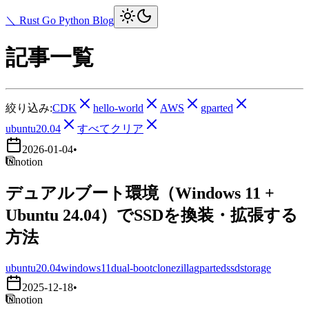
＼ Rust Go Python Blog
記事一覧
絞り込み:
CDK
hello-world
AWS
gparted
ubuntu20.04
すべてクリア
2026-01-04
•
notion
デュアルブート環境（Windows 11 +
Ubuntu 24.04）でSSDを換装・拡張する
方法
ubuntu20.04
windows11
dual-boot
clonezilla
gparted
ssd
storage
2025-12-18
•
notion