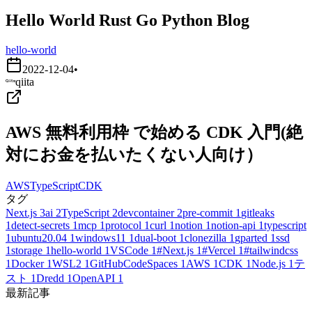
Hello World Rust Go Python Blog
hello-world
2022-12-04
•
qiita
AWS 無料利用枠 で始める CDK 入門(絶
対にお金を払いたくない人向け）
AWS
TypeScript
CDK
タグ
Next.js
3
ai
2
TypeScript
2
devcontainer
2
pre-commit
1
gitleaks
1
detect-secrets
1
mcp
1
protocol
1
curl
1
notion
1
notion-api
1
typescript
1
ubuntu20.04
1
windows11
1
dual-boot
1
clonezilla
1
gparted
1
ssd
1
storage
1
hello-world
1
VSCode
1
#Next.js
1
#Vercel
1
#tailwindcss
1
Docker
1
WSL2
1
GitHubCodeSpaces
1
AWS
1
CDK
1
Node.js
1
テ
スト
1
Dredd
1
OpenAPI
1
最新記事