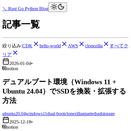
＼ Rust Go Python Blog
記事一覧
絞り込み:
CDK
hello-world
AWS
clonezilla
すべてク
リア
2026-01-04
•
notion
デュアルブート環境（Windows 11 +
Ubuntu 24.04）でSSDを換装・拡張する
方法
ubuntu20.04
windows11
dual-boot
clonezilla
gparted
ssd
storage
2025-12-18
•
notion