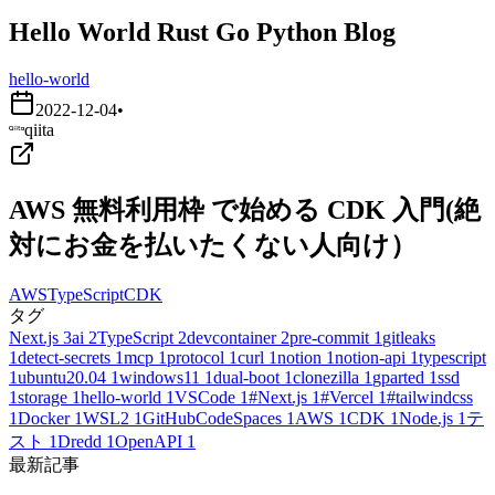
Hello World Rust Go Python Blog
hello-world
2022-12-04
•
qiita
AWS 無料利用枠 で始める CDK 入門(絶
対にお金を払いたくない人向け）
AWS
TypeScript
CDK
タグ
Next.js
3
ai
2
TypeScript
2
devcontainer
2
pre-commit
1
gitleaks
1
detect-secrets
1
mcp
1
protocol
1
curl
1
notion
1
notion-api
1
typescript
1
ubuntu20.04
1
windows11
1
dual-boot
1
clonezilla
1
gparted
1
ssd
1
storage
1
hello-world
1
VSCode
1
#Next.js
1
#Vercel
1
#tailwindcss
1
Docker
1
WSL2
1
GitHubCodeSpaces
1
AWS
1
CDK
1
Node.js
1
テ
スト
1
Dredd
1
OpenAPI
1
最新記事