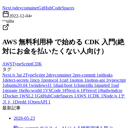
Next.js
devcontainer
GitHubCodeSpaces
2022-12-04
•
qiita
AWS 無料利用枠 で始める CDK 入門(絶
対にお金を払いたくない人向け）
AWS
TypeScript
CDK
タグ
Next.js
3
ai
2
TypeScript
2
devcontainer
2
pre-commit
1
gitleaks
1
detect-secrets
1
mcp
1
protocol
1
curl
1
notion
1
notion-api
1
typescript
1
ubuntu20.04
1
windows11
1
dual-boot
1
clonezilla
1
gparted
1
ssd
1
storage
1
hello-world
1
VSCode
1
#Next.js
1
#Vercel
1
#tailwindcss
1
Docker
1
WSL2
1
GitHubCodeSpaces
1
AWS
1
CDK
1
Node.js
1
テ
スト
1
Dredd
1
OpenAPI
1
最新記事
2026-05-23