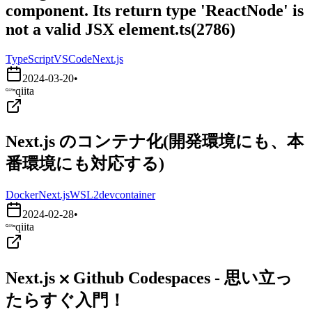
component. Its return type 'ReactNode' is
not a valid JSX element.ts(2786)
TypeScript
VSCode
Next.js
2024-03-20
•
qiita
Next.js のコンテナ化(開発環境にも、本
番環境にも対応する)
Docker
Next.js
WSL2
devcontainer
2024-02-28
•
qiita
Next.js ⨉ Github Codespaces - 思い立っ
たらすぐ入門！