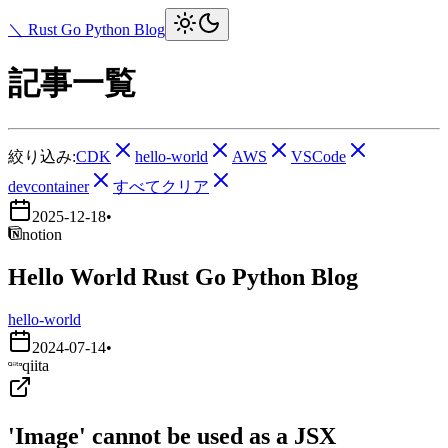
＼ Rust Go Python Blog
記事一覧
絞り込み:
CDK
hello-world
AWS
VSCode
devcontainer
すべてクリア
2025-12-18
•
notion
Hello World Rust Go Python Blog
hello-world
2024-07-14
•
qiita
'Image' cannot be used as a JSX