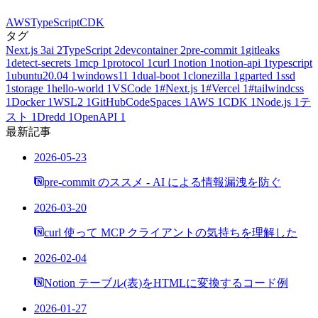
AWS
TypeScript
CDK
タグ
Next.js
3
ai
2
TypeScript
2
devcontainer
2
pre-commit
1
gitleaks
1
detect-secrets
1
mcp
1
protocol
1
curl
1
notion
1
notion-api
1
typescript
1
ubuntu20.04
1
windows11
1
dual-boot
1
clonezilla
1
gparted
1
ssd
1
storage
1
hello-world
1
VSCode
1
#Next.js
1
#Vercel
1
#tailwindcss
1
Docker
1
WSL2
1
GitHubCodeSpaces
1
AWS
1
CDK
1
Node.js
1
テ
スト
1
Dredd
1
OpenAPI
1
最新記事
2026-05-23
pre-commit のススメ - AI による情報漏洩を防ぐ
2026-03-20
curl 使って MCP クライアントの気持ちを理解した
2026-02-04
Notion テーブル(表)をHTMLに変換するコード例
2026-01-27