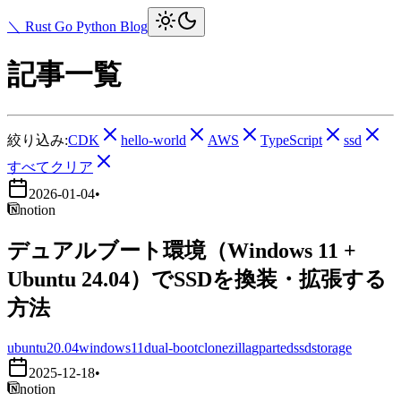
＼ Rust Go Python Blog
記事一覧
絞り込み:
CDK
hello-world
AWS
TypeScript
ssd
すべてクリア
2026-01-04
•
notion
デュアルブート環境（Windows 11 +
Ubuntu 24.04）でSSDを換装・拡張する
方法
ubuntu20.04
windows11
dual-boot
clonezilla
gparted
ssd
storage
2025-12-18
•
notion