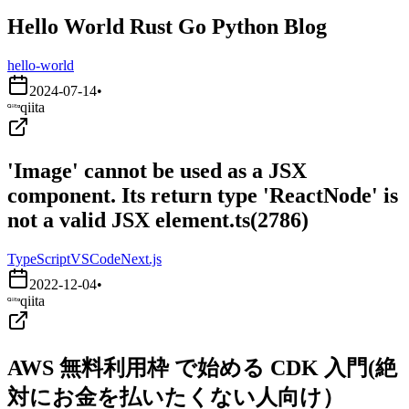
Hello World Rust Go Python Blog
hello-world
2024-07-14
•
qiita
'Image' cannot be used as a JSX
component. Its return type 'ReactNode' is
not a valid JSX element.ts(2786)
TypeScript
VSCode
Next.js
2022-12-04
•
qiita
AWS 無料利用枠 で始める CDK 入門(絶
対にお金を払いたくない人向け）