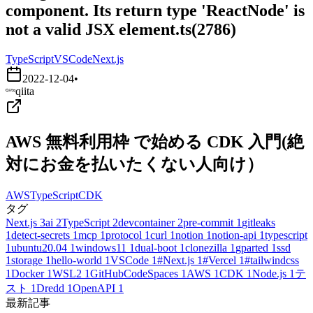
component. Its return type 'ReactNode' is
not a valid JSX element.ts(2786)
TypeScript
VSCode
Next.js
2022-12-04
•
qiita
AWS 無料利用枠 で始める CDK 入門(絶
対にお金を払いたくない人向け）
AWS
TypeScript
CDK
タグ
Next.js
3
ai
2
TypeScript
2
devcontainer
2
pre-commit
1
gitleaks
1
detect-secrets
1
mcp
1
protocol
1
curl
1
notion
1
notion-api
1
typescript
1
ubuntu20.04
1
windows11
1
dual-boot
1
clonezilla
1
gparted
1
ssd
1
storage
1
hello-world
1
VSCode
1
#Next.js
1
#Vercel
1
#tailwindcss
1
Docker
1
WSL2
1
GitHubCodeSpaces
1
AWS
1
CDK
1
Node.js
1
テ
スト
1
Dredd
1
OpenAPI
1
最新記事