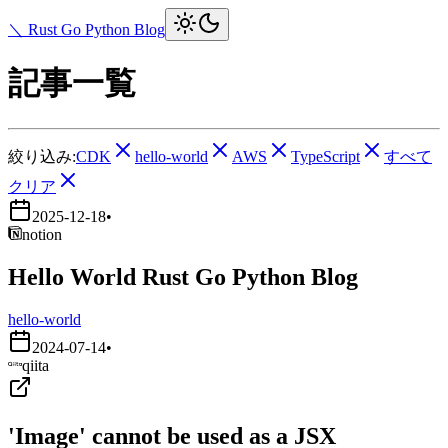
＼ Rust Go Python Blog
記事一覧
絞り込み:
CDK
hello-world
AWS
TypeScript
すべて
クリア
2025-12-18
•
notion
Hello World Rust Go Python Blog
hello-world
2024-07-14
•
qiita
'Image' cannot be used as a JSX