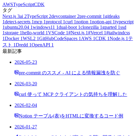
AWS
TypeScript
CDK
タグ
Next.js
3
ai
2
TypeScript
2
devcontainer
2
pre-commit
1
gitleaks
1
detect-secrets
1
mcp
1
protocol
1
curl
1
notion
1
notion-api
1
typescript
1
ubuntu20.04
1
windows11
1
dual-boot
1
clonezilla
1
gparted
1
ssd
1
storage
1
hello-world
1
VSCode
1
#Next.js
1
#Vercel
1
#tailwindcss
1
Docker
1
WSL2
1
GitHubCodeSpaces
1
AWS
1
CDK
1
Node.js
1
テ
スト
1
Dredd
1
OpenAPI
1
最新記事
2026-05-23
pre-commit のススメ - AI による情報漏洩を防ぐ
2026-03-20
curl 使って MCP クライアントの気持ちを理解した
2026-02-04
Notion テーブル(表)をHTMLに変換するコード例
2026-01-27