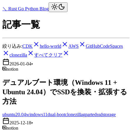
＼ Rust Go Python Blog
記事一覧
絞り込み:
CDK
hello-world
AWS
GitHubCodeSpaces
clonezilla
すべてクリア
2026-01-04
•
notion
デュアルブート環境（Windows 11 +
Ubuntu 24.04）でSSDを換装・拡張する
方法
ubuntu20.04
windows11
dual-boot
clonezilla
gparted
ssd
storage
2025-12-18
•
notion