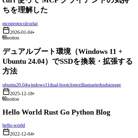
ちを理解した
mcp
protocol
curl
ai
2026-01-04
•
notion
デュアルブート環境（Windows 11 +
Ubuntu 24.04）でSSDを換装・拡張する
方法
ubuntu20.04
windows11
dual-boot
clonezilla
gparted
ssd
storage
2025-12-18
•
notion
Hello World Rust Go Python Blog
hello-world
2022-12-04
•