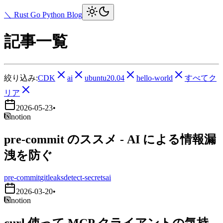
＼ Rust Go Python Blog
記事一覧
絞り込み:
CDK
ai
ubuntu20.04
hello-world
すべてク
リア
2026-05-23
•
notion
pre-commit のススメ - AI による情報漏
洩を防ぐ
pre-commit
gitleaks
detect-secrets
ai
2026-03-20
•
notion
curl 使って MCP クライアントの気持