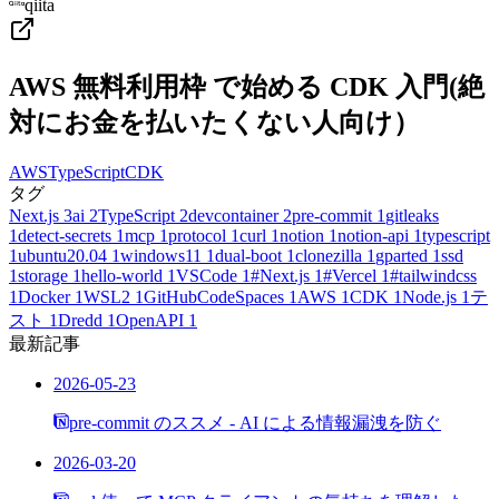
qiita
AWS 無料利用枠 で始める CDK 入門(絶
対にお金を払いたくない人向け）
AWS
TypeScript
CDK
タグ
Next.js
3
ai
2
TypeScript
2
devcontainer
2
pre-commit
1
gitleaks
1
detect-secrets
1
mcp
1
protocol
1
curl
1
notion
1
notion-api
1
typescript
1
ubuntu20.04
1
windows11
1
dual-boot
1
clonezilla
1
gparted
1
ssd
1
storage
1
hello-world
1
VSCode
1
#Next.js
1
#Vercel
1
#tailwindcss
1
Docker
1
WSL2
1
GitHubCodeSpaces
1
AWS
1
CDK
1
Node.js
1
テ
スト
1
Dredd
1
OpenAPI
1
最新記事
2026-05-23
pre-commit のススメ - AI による情報漏洩を防ぐ
2026-03-20