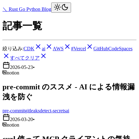
＼ Rust Go Python Blog
記事一覧
絞り込み:
CDK
ai
AWS
#Vercel
GitHubCodeSpaces
すべてクリア
2026-05-23
•
notion
pre-commit のススメ - AI による情報漏
洩を防ぐ
pre-commit
gitleaks
detect-secrets
ai
2026-03-20
•
notion
curl 使って MCP クライアントの気持