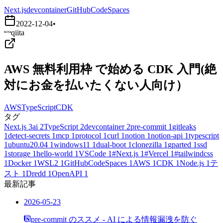
Next.js
devcontainer
GitHubCodeSpaces
2022-12-04
•
qiita
AWS 無料利用枠 で始める CDK 入門(絶
対にお金を払いたくない人向け）
AWS
TypeScript
CDK
タグ
Next.js
3
ai
2
TypeScript
2
devcontainer
2
pre-commit
1
gitleaks
1
detect-secrets
1
mcp
1
protocol
1
curl
1
notion
1
notion-api
1
typescript
1
ubuntu20.04
1
windows11
1
dual-boot
1
clonezilla
1
gparted
1
ssd
1
storage
1
hello-world
1
VSCode
1
#Next.js
1
#Vercel
1
#tailwindcss
1
Docker
1
WSL2
1
GitHubCodeSpaces
1
AWS
1
CDK
1
Node.js
1
テ
スト
1
Dredd
1
OpenAPI
1
最新記事
2026-05-23
pre-commit のススメ - AI による情報漏洩を防ぐ