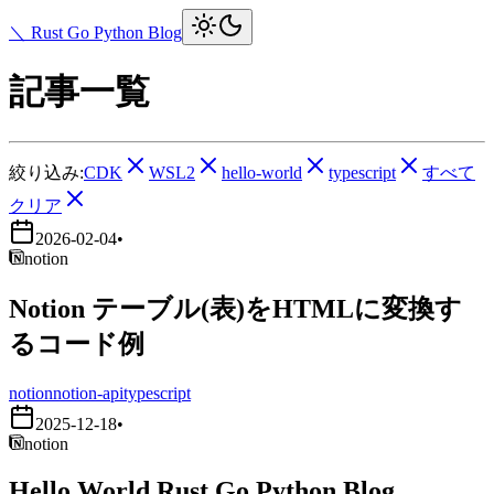
＼ Rust Go Python Blog
記事一覧
絞り込み:
CDK
WSL2
hello-world
typescript
すべて
クリア
2026-02-04
•
notion
Notion テーブル(表)をHTMLに変換す
るコード例
notion
notion-api
typescript
2025-12-18
•
notion
Hello World Rust Go Python Blog