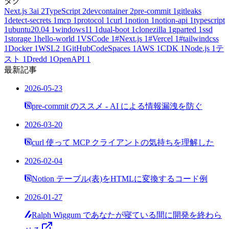
タグ
Next.js
3
ai
2
TypeScript
2
devcontainer
2
pre-commit
1
gitleaks
1
detect-secrets
1
mcp
1
protocol
1
curl
1
notion
1
notion-api
1
typescript
1
ubuntu20.04
1
windows11
1
dual-boot
1
clonezilla
1
gparted
1
ssd
1
storage
1
hello-world
1
VSCode
1
#Next.js
1
#Vercel
1
#tailwindcss
1
Docker
1
WSL2
1
GitHubCodeSpaces
1
AWS
1
CDK
1
Node.js
1
テ
スト
1
Dredd
1
OpenAPI
1
最新記事
2026-05-23
pre-commit のススメ - AI による情報漏洩を防ぐ
2026-03-20
curl 使って MCP クライアントの気持ちを理解した
2026-02-04
Notion テーブル(表)をHTMLに変換するコード例
2026-01-27
Ralph Wiggum であなたが寝ている間に開発を終わら