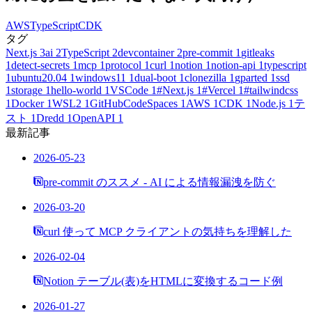
AWS
TypeScript
CDK
タグ
Next.js
3
ai
2
TypeScript
2
devcontainer
2
pre-commit
1
gitleaks
1
detect-secrets
1
mcp
1
protocol
1
curl
1
notion
1
notion-api
1
typescript
1
ubuntu20.04
1
windows11
1
dual-boot
1
clonezilla
1
gparted
1
ssd
1
storage
1
hello-world
1
VSCode
1
#Next.js
1
#Vercel
1
#tailwindcss
1
Docker
1
WSL2
1
GitHubCodeSpaces
1
AWS
1
CDK
1
Node.js
1
テ
スト
1
Dredd
1
OpenAPI
1
最新記事
2026-05-23
pre-commit のススメ - AI による情報漏洩を防ぐ
2026-03-20
curl 使って MCP クライアントの気持ちを理解した
2026-02-04
Notion テーブル(表)をHTMLに変換するコード例
2026-01-27