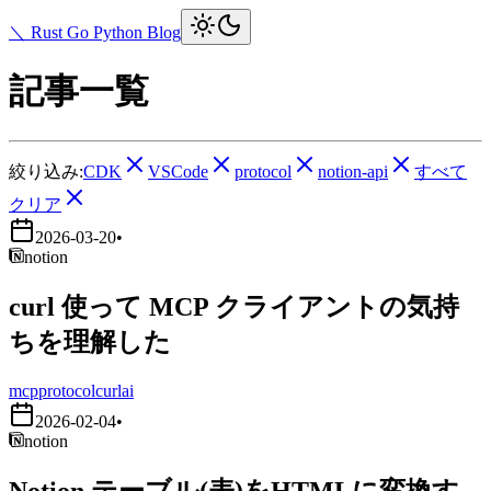
＼ Rust Go Python Blog
記事一覧
絞り込み:
CDK
VSCode
protocol
notion-api
すべて
クリア
2026-03-20
•
notion
curl 使って MCP クライアントの気持
ちを理解した
mcp
protocol
curl
ai
2026-02-04
•
notion
Notion テーブル(表)をHTMLに変換す