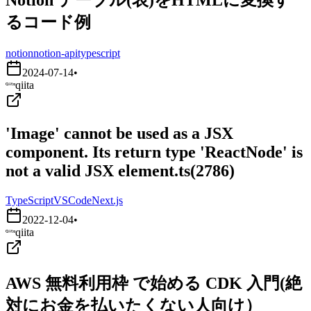
るコード例
notion
notion-api
typescript
2024-07-14
•
qiita
'Image' cannot be used as a JSX
component. Its return type 'ReactNode' is
not a valid JSX element.ts(2786)
TypeScript
VSCode
Next.js
2022-12-04
•
qiita
AWS 無料利用枠 で始める CDK 入門(絶
対にお金を払いたくない人向け）