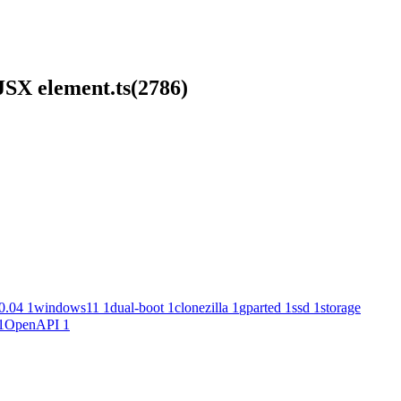
 JSX element.ts(2786)
0.04
1
windows11
1
dual-boot
1
clonezilla
1
gparted
1
ssd
1
storage
1
OpenAPI
1