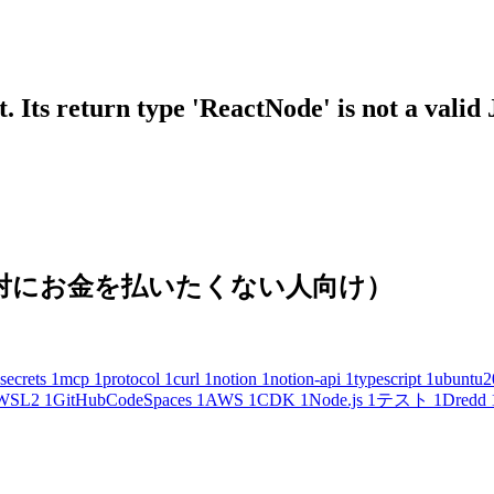
 Its return type 'ReactNode' is not a valid
(絶対にお金を払いたくない人向け）
secrets
1
mcp
1
protocol
1
curl
1
notion
1
notion-api
1
typescript
1
ubuntu2
WSL2
1
GitHubCodeSpaces
1
AWS
1
CDK
1
Node.js
1
テスト
1
Dredd