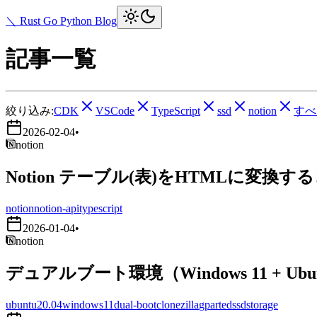
＼ Rust Go Python Blog
記事一覧
絞り込み:
CDK
VSCode
TypeScript
ssd
notion
すべ
2026-02-04
•
notion
Notion テーブル(表)をHTMLに変換す
notion
notion-api
typescript
2026-01-04
•
notion
デュアルブート環境（Windows 11 + Ub
ubuntu20.04
windows11
dual-boot
clonezilla
gparted
ssd
storage