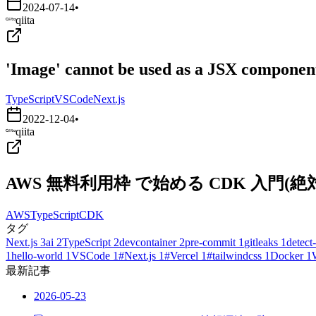
2024-07-14
•
qiita
'Image' cannot be used as a JSX component.
TypeScript
VSCode
Next.js
2022-12-04
•
qiita
AWS 無料利用枠 で始める CDK 入門
AWS
TypeScript
CDK
タグ
Next.js
3
ai
2
TypeScript
2
devcontainer
2
pre-commit
1
gitleaks
1
detect-
1
hello-world
1
VSCode
1
#Next.js
1
#Vercel
1
#tailwindcss
1
Docker
1
最新記事
2026-05-23