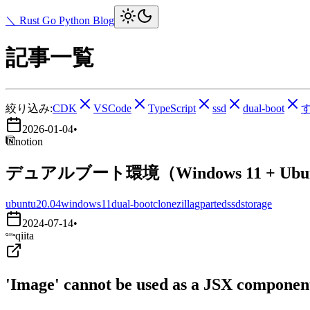
＼ Rust Go Python Blog
記事一覧
絞り込み:
CDK
VSCode
TypeScript
ssd
dual-boot
2026-01-04
•
notion
デュアルブート環境（Windows 11 + Ub
ubuntu20.04
windows11
dual-boot
clonezilla
gparted
ssd
storage
2024-07-14
•
qiita
'Image' cannot be used as a JSX component.