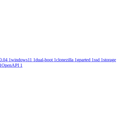
0.04
1
windows11
1
dual-boot
1
clonezilla
1
gparted
1
ssd
1
storage
1
OpenAPI
1