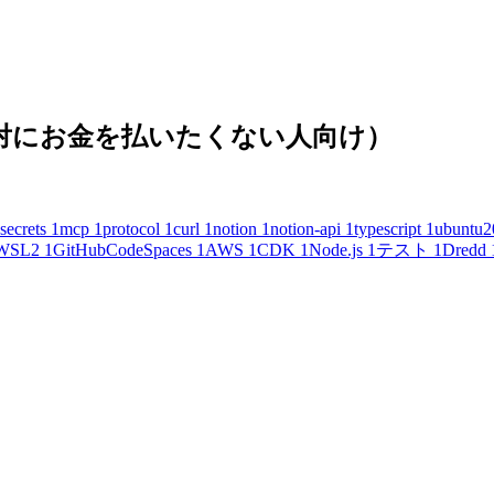
(絶対にお金を払いたくない人向け）
secrets
1
mcp
1
protocol
1
curl
1
notion
1
notion-api
1
typescript
1
ubuntu2
WSL2
1
GitHubCodeSpaces
1
AWS
1
CDK
1
Node.js
1
テスト
1
Dredd