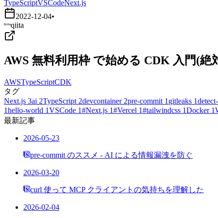
TypeScript
VSCode
Next.js
2022-12-04
•
qiita
AWS 無料利用枠 で始める CDK 入門
AWS
TypeScript
CDK
タグ
Next.js
3
ai
2
TypeScript
2
devcontainer
2
pre-commit
1
gitleaks
1
detect-
1
hello-world
1
VSCode
1
#Next.js
1
#Vercel
1
#tailwindcss
1
Docker
1
最新記事
2026-05-23
pre-commit のススメ - AI による情報漏洩を防ぐ
2026-03-20
curl 使って MCP クライアントの気持ちを理解した
2026-02-04