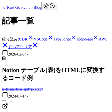
＼ Rust Go Python Blog
記事一覧
絞り込み:
CDK
VSCode
TypeScript
notion-api
AWS
すべてクリア
2026-02-04
•
notion
Notion テーブル(表)をHTMLに変換す
るコード例
notion
notion-api
typescript
2024-07-14
•
qiita