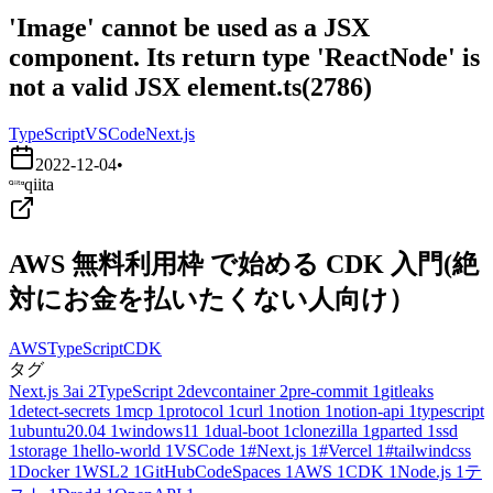
'Image' cannot be used as a JSX
component. Its return type 'ReactNode' is
not a valid JSX element.ts(2786)
TypeScript
VSCode
Next.js
2022-12-04
•
qiita
AWS 無料利用枠 で始める CDK 入門(絶
対にお金を払いたくない人向け）
AWS
TypeScript
CDK
タグ
Next.js
3
ai
2
TypeScript
2
devcontainer
2
pre-commit
1
gitleaks
1
detect-secrets
1
mcp
1
protocol
1
curl
1
notion
1
notion-api
1
typescript
1
ubuntu20.04
1
windows11
1
dual-boot
1
clonezilla
1
gparted
1
ssd
1
storage
1
hello-world
1
VSCode
1
#Next.js
1
#Vercel
1
#tailwindcss
1
Docker
1
WSL2
1
GitHubCodeSpaces
1
AWS
1
CDK
1
Node.js
1
テ