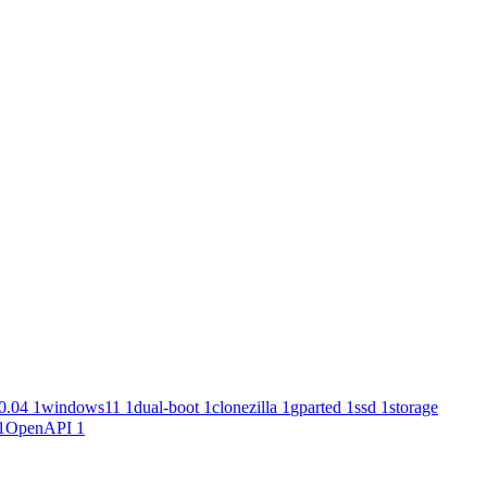
0.04
1
windows11
1
dual-boot
1
clonezilla
1
gparted
1
ssd
1
storage
1
OpenAPI
1