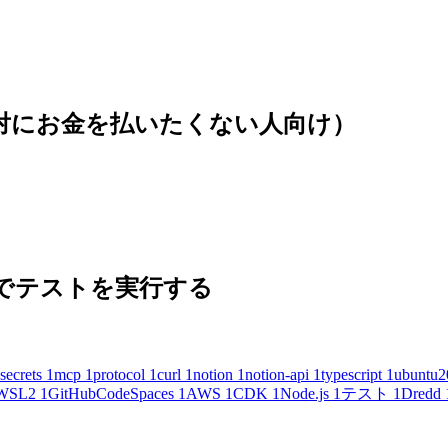
(絶対にお金を払いたくない人向け）
 の内容でテストを実行する
secrets
1
mcp
1
protocol
1
curl
1
notion
1
notion-api
1
typescript
1
ubuntu2
WSL2
1
GitHubCodeSpaces
1
AWS
1
CDK
1
Node.js
1
テスト
1
Dredd