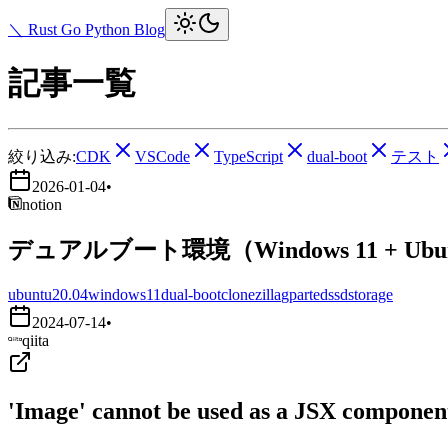
＼ Rust Go Python Blog
記事一覧
絞り込み:
CDK
VSCode
TypeScript
dual-boot
テスト
2026-01-04
•
notion
デュアルブート環境（Windows 11 + Ub
ubuntu20.04
windows11
dual-boot
clonezilla
gparted
ssd
storage
2024-07-14
•
qiita
'Image' cannot be used as a JSX component.