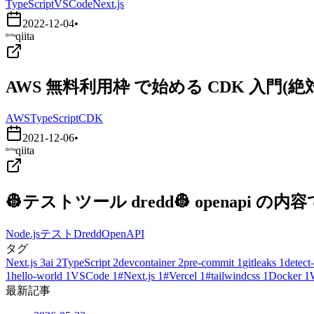
TypeScript
VSCode
Next.js
2022-12-04
•
qiita
AWS 無料利用枠 で始める CDK 入門
AWS
TypeScript
CDK
2021-12-06
•
qiita
👷テストツール dredd👷 openapi
Node.js
テスト
Dredd
OpenAPI
タグ
Next.js
3
ai
2
TypeScript
2
devcontainer
2
pre-commit
1
gitleaks
1
detect-
1
hello-world
1
VSCode
1
#Next.js
1
#Vercel
1
#tailwindcss
1
Docker
1
最新記事