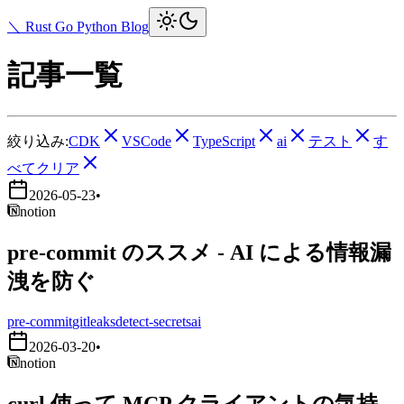
＼ Rust Go Python Blog
記事一覧
絞り込み:
CDK
VSCode
TypeScript
ai
テスト
す
べてクリア
2026-05-23
•
notion
pre-commit のススメ - AI による情報漏
洩を防ぐ
pre-commit
gitleaks
detect-secrets
ai
2026-03-20
•
notion
curl 使って MCP クライアントの気持