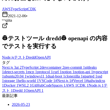
AWS
TypeScript
CDK
2021-12-06
•
qiita
👷テストツール dredd👷 openapi の内容
でテストを実行する
Node.js
テスト
Dredd
OpenAPI
タグ
Next.js
3
ai
2
TypeScript
2
devcontainer
2
pre-commit
1
gitleaks
1
detect-secrets
1
mcp
1
protocol
1
curl
1
notion
1
notion-api
1
typescript
1
ubuntu20.04
1
windows11
1
dual-boot
1
clonezilla
1
gparted
1
ssd
1
storage
1
hello-world
1
VSCode
1
#Next.js
1
#Vercel
1
#tailwindcss
1
Docker
1
WSL2
1
GitHubCodeSpaces
1
AWS
1
CDK
1
Node.js
1
テ
スト
1
Dredd
1
OpenAPI
1
最新記事
2026-05-23