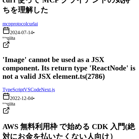
ちを理解した
mcp
protocol
curl
ai
2024-07-14
•
qiita
'Image' cannot be used as a JSX
component. Its return type 'ReactNode' is
not a valid JSX element.ts(2786)
TypeScript
VSCode
Next.js
2022-12-04
•
qiita
AWS 無料利用枠 で始める CDK 入門(絶
対にお金を払いたくない人向け）