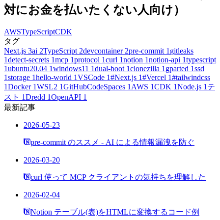
対にお金を払いたくない人向け）
AWS
TypeScript
CDK
タグ
Next.js
3
ai
2
TypeScript
2
devcontainer
2
pre-commit
1
gitleaks
1
detect-secrets
1
mcp
1
protocol
1
curl
1
notion
1
notion-api
1
typescript
1
ubuntu20.04
1
windows11
1
dual-boot
1
clonezilla
1
gparted
1
ssd
1
storage
1
hello-world
1
VSCode
1
#Next.js
1
#Vercel
1
#tailwindcss
1
Docker
1
WSL2
1
GitHubCodeSpaces
1
AWS
1
CDK
1
Node.js
1
テ
スト
1
Dredd
1
OpenAPI
1
最新記事
2026-05-23
pre-commit のススメ - AI による情報漏洩を防ぐ
2026-03-20
curl 使って MCP クライアントの気持ちを理解した
2026-02-04
Notion テーブル(表)をHTMLに変換するコード例