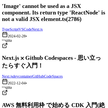
'Image' cannot be used as a JSX
component. Its return type 'ReactNode' is
not a valid JSX element.ts(2786)
TypeScript
VSCode
Next.js
2024-02-28
•
qiita
Next.js ⨉ Github Codespaces - 思い立っ
たらすぐ入門！
Next.js
devcontainer
GitHubCodeSpaces
2022-12-04
•
qiita
AWS 無料利用枠 で始める CDK 入門(絶