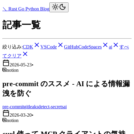
＼ Rust Go Python Blog
記事一覧
絞り込み:
CDK
VSCode
GitHubCodeSpaces
ai
すべ
てクリア
2026-05-23
•
notion
pre-commit のススメ - AI による情報漏
洩を防ぐ
pre-commit
gitleaks
detect-secrets
ai
2026-03-20
•
notion
curl 使って MCP クライアントの気持