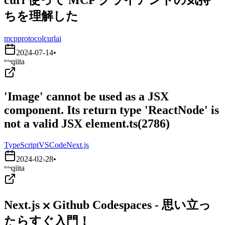
ちを理解した
mcp
protocol
curl
ai
2024-07-14
•
qiita
'Image' cannot be used as a JSX
component. Its return type 'ReactNode' is
not a valid JSX element.ts(2786)
TypeScript
VSCode
Next.js
2024-02-28
•
qiita
Next.js ⨉ Github Codespaces - 思い立っ
たらすぐ入門！