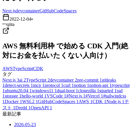
Next.js
devcontainer
GitHubCodeSpaces
2022-12-04
•
qiita
AWS 無料利用枠 で始める CDK 入門(絶
対にお金を払いたくない人向け）
AWS
TypeScript
CDK
タグ
Next.js
3
ai
2
TypeScript
2
devcontainer
2
pre-commit
1
gitleaks
1
detect-secrets
1
mcp
1
protocol
1
curl
1
notion
1
notion-api
1
typescript
1
ubuntu20.04
1
windows11
1
dual-boot
1
clonezilla
1
gparted
1
ssd
1
storage
1
hello-world
1
VSCode
1
#Next.js
1
#Vercel
1
#tailwindcss
1
Docker
1
WSL2
1
GitHubCodeSpaces
1
AWS
1
CDK
1
Node.js
1
テ
スト
1
Dredd
1
OpenAPI
1
最新記事
2026-05-23