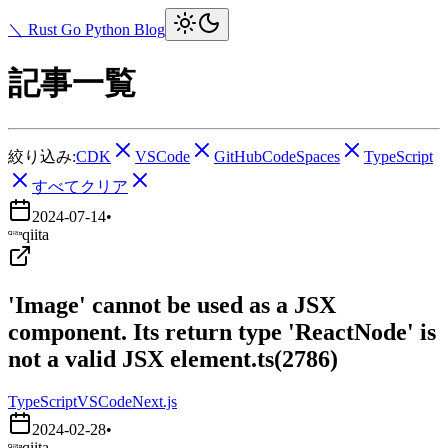
＼ Rust Go Python Blog
記事一覧
絞り込み:
CDK
VSCode
GitHubCodeSpaces
TypeScript
すべてクリア
2024-07-14
•
qiita
'Image' cannot be used as a JSX
component. Its return type 'ReactNode' is
not a valid JSX element.ts(2786)
TypeScript
VSCode
Next.js
2024-02-28
•
qiita