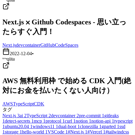
Next.js ⨉ Github Codespaces - 思い立っ
たらすぐ入門！
Next.js
devcontainer
GitHubCodeSpaces
2022-12-04
•
qiita
AWS 無料利用枠 で始める CDK 入門(絶
対にお金を払いたくない人向け）
AWS
TypeScript
CDK
タグ
Next.js
3
ai
2
TypeScript
2
devcontainer
2
pre-commit
1
gitleaks
1
detect-secrets
1
mcp
1
protocol
1
curl
1
notion
1
notion-api
1
typescript
1
ubuntu20.04
1
windows11
1
dual-boot
1
clonezilla
1
gparted
1
ssd
1
storage
1
hello-world
1
VSCode
1
#Next.js
1
#Vercel
1
#tailwindcss