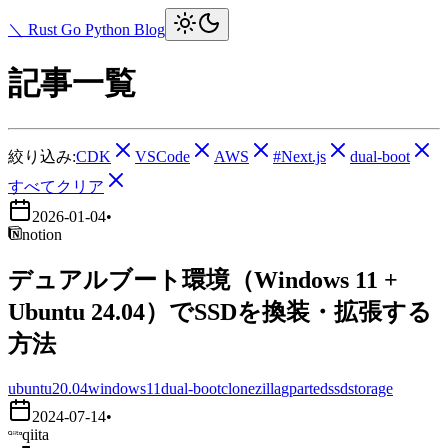
＼ Rust Go Python Blog
記事一覧
絞り込み:
CDK
VSCode
AWS
#Next.js
dual-boot
すべてクリア
2026-01-04
•
notion
デュアルブート環境（Windows 11 +
Ubuntu 24.04）でSSDを換装・拡張する
方法
ubuntu20.04
windows11
dual-boot
clonezilla
gparted
ssd
storage
2024-07-14
•
qiita