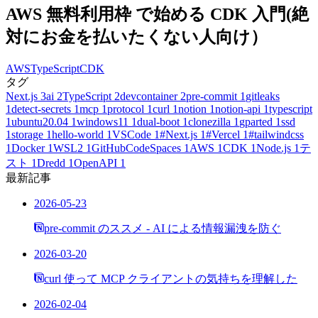
AWS 無料利用枠 で始める CDK 入門(絶
対にお金を払いたくない人向け）
AWS
TypeScript
CDK
タグ
Next.js
3
ai
2
TypeScript
2
devcontainer
2
pre-commit
1
gitleaks
1
detect-secrets
1
mcp
1
protocol
1
curl
1
notion
1
notion-api
1
typescript
1
ubuntu20.04
1
windows11
1
dual-boot
1
clonezilla
1
gparted
1
ssd
1
storage
1
hello-world
1
VSCode
1
#Next.js
1
#Vercel
1
#tailwindcss
1
Docker
1
WSL2
1
GitHubCodeSpaces
1
AWS
1
CDK
1
Node.js
1
テ
スト
1
Dredd
1
OpenAPI
1
最新記事
2026-05-23
pre-commit のススメ - AI による情報漏洩を防ぐ
2026-03-20
curl 使って MCP クライアントの気持ちを理解した
2026-02-04