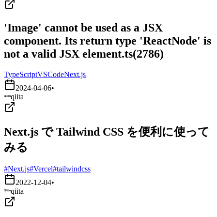
'Image' cannot be used as a JSX
component. Its return type 'ReactNode' is
not a valid JSX element.ts(2786)
TypeScript
VSCode
Next.js
2024-04-06
•
qiita
Next.js で Tailwind CSS を便利に使って
みる
#Next.js
#Vercel
#tailwindcss
2022-12-04
•
qiita