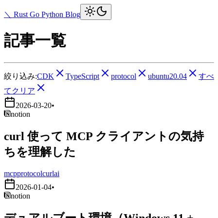
＼ Rust Go Python Blog
記事一覧
絞り込み:
CDK
TypeScript
protocol
ubuntu20.04
すべ
てクリア
2026-03-20
•
notion
curl 使って MCP クライアントの気持
ちを理解した
mcp
protocol
curl
ai
2026-01-04
•
notion
デュアルブート環境（Windows 11 +