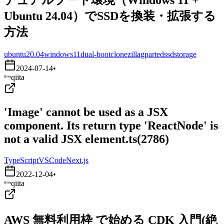
Ubuntu 24.04）でSSDを換装・拡張する
方法
ubuntu20.04
windows11
dual-boot
clonezilla
gparted
ssd
storage
2024-07-14
•
qiita
'Image' cannot be used as a JSX
component. Its return type 'ReactNode' is
not a valid JSX element.ts(2786)
TypeScript
VSCode
Next.js
2022-12-04
•
qiita
AWS 無料利用枠 で始める CDK 入門(絶