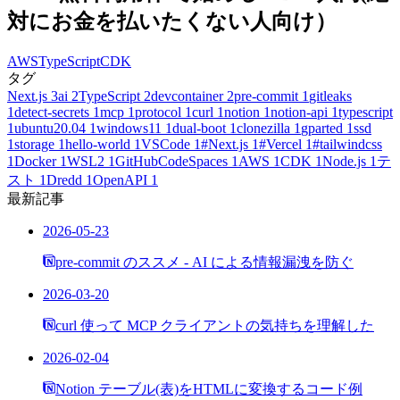
対にお金を払いたくない人向け）
AWS
TypeScript
CDK
タグ
Next.js
3
ai
2
TypeScript
2
devcontainer
2
pre-commit
1
gitleaks
1
detect-secrets
1
mcp
1
protocol
1
curl
1
notion
1
notion-api
1
typescript
1
ubuntu20.04
1
windows11
1
dual-boot
1
clonezilla
1
gparted
1
ssd
1
storage
1
hello-world
1
VSCode
1
#Next.js
1
#Vercel
1
#tailwindcss
1
Docker
1
WSL2
1
GitHubCodeSpaces
1
AWS
1
CDK
1
Node.js
1
テ
スト
1
Dredd
1
OpenAPI
1
最新記事
2026-05-23
pre-commit のススメ - AI による情報漏洩を防ぐ
2026-03-20
curl 使って MCP クライアントの気持ちを理解した
2026-02-04
Notion テーブル(表)をHTMLに変換するコード例