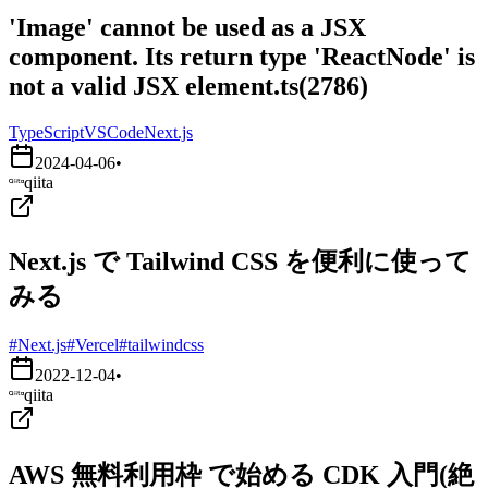
'Image' cannot be used as a JSX
component. Its return type 'ReactNode' is
not a valid JSX element.ts(2786)
TypeScript
VSCode
Next.js
2024-04-06
•
qiita
Next.js で Tailwind CSS を便利に使って
みる
#Next.js
#Vercel
#tailwindcss
2022-12-04
•
qiita
AWS 無料利用枠 で始める CDK 入門(絶