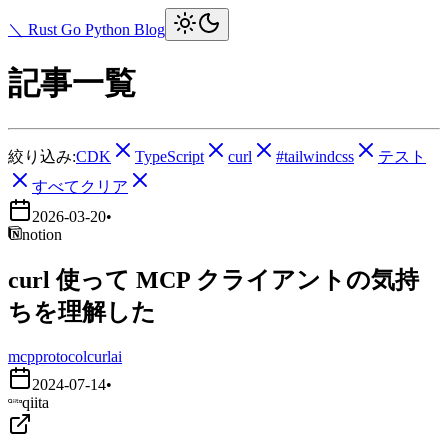
＼ Rust Go Python Blog
記事一覧
絞り込み:
CDK
TypeScript
curl
#tailwindcss
テスト
すべてクリア
2026-03-20
•
notion
curl 使って MCP クライアントの気持
ちを理解した
mcp
protocol
curl
ai
2024-07-14
•
qiita