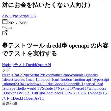
対にお金を払いたくない人向け）
AWS
TypeScript
CDK
2021-12-06
•
qiita
👷テストツール dredd👷 openapi の内容
でテストを実行する
Node.js
テスト
Dredd
OpenAPI
タグ
Next.js
3
ai
2
TypeScript
2
devcontainer
2
pre-commit
1
gitleaks
1
detect-secrets
1
mcp
1
protocol
1
curl
1
notion
1
notion-api
1
typescript
1
ubuntu20.04
1
windows11
1
dual-boot
1
clonezilla
1
gparted
1
ssd
1
storage
1
hello-world
1
VSCode
1
#Next.js
1
#Vercel
1
#tailwindcss
1
Docker
1
WSL2
1
GitHubCodeSpaces
1
AWS
1
CDK
1
Node.js
1
テ
スト
1
Dredd
1
OpenAPI
1
最新記事