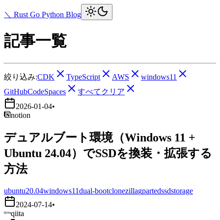
＼ Rust Go Python Blog
記事一覧
絞り込み:
CDK
TypeScript
AWS
windows11
GitHubCodeSpaces
すべてクリア
2026-01-04
•
notion
デュアルブート環境（Windows 11 +
Ubuntu 24.04）でSSDを換装・拡張する
方法
ubuntu20.04
windows11
dual-boot
clonezilla
gparted
ssd
storage
2024-07-14
•
qiita