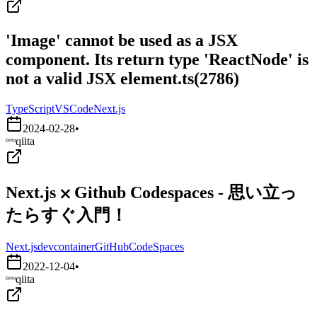
'Image' cannot be used as a JSX
component. Its return type 'ReactNode' is
not a valid JSX element.ts(2786)
TypeScript
VSCode
Next.js
2024-02-28
•
qiita
Next.js ⨉ Github Codespaces - 思い立っ
たらすぐ入門！
Next.js
devcontainer
GitHubCodeSpaces
2022-12-04
•
qiita