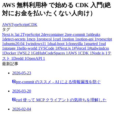
AWS 無料利用枠 で始める CDK 入門(絶
対にお金を払いたくない人向け）
AWS
TypeScript
CDK
タグ
Next.js
3
ai
2
TypeScript
2
devcontainer
2
pre-commit
1
gitleaks
1
detect-secrets
1
mcp
1
protocol
1
curl
1
notion
1
notion-api
1
typescript
1
ubuntu20.04
1
windows11
1
dual-boot
1
clonezilla
1
gparted
1
ssd
1
storage
1
hello-world
1
VSCode
1
#Next.js
1
#Vercel
1
#tailwindcss
1
Docker
1
WSL2
1
GitHubCodeSpaces
1
AWS
1
CDK
1
Node.js
1
テ
スト
1
Dredd
1
OpenAPI
1
最新記事
2026-05-23
pre-commit のススメ - AI による情報漏洩を防ぐ
2026-03-20
curl 使って MCP クライアントの気持ちを理解した
2026-02-04