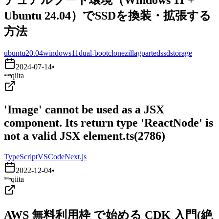
Ubuntu 24.04）でSSDを換装・拡張する
方法
ubuntu20.04
windows11
dual-boot
clonezilla
gparted
ssd
storage
2024-07-14
•
qiita
'Image' cannot be used as a JSX
component. Its return type 'ReactNode' is
not a valid JSX element.ts(2786)
TypeScript
VSCode
Next.js
2022-12-04
•
qiita
AWS 無料利用枠 で始める CDK 入門(絶