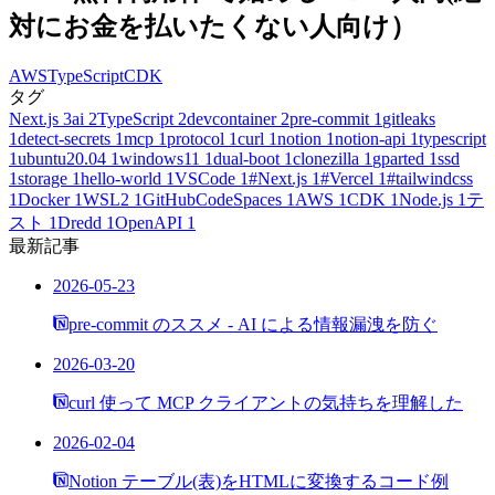
対にお金を払いたくない人向け）
AWS
TypeScript
CDK
タグ
Next.js
3
ai
2
TypeScript
2
devcontainer
2
pre-commit
1
gitleaks
1
detect-secrets
1
mcp
1
protocol
1
curl
1
notion
1
notion-api
1
typescript
1
ubuntu20.04
1
windows11
1
dual-boot
1
clonezilla
1
gparted
1
ssd
1
storage
1
hello-world
1
VSCode
1
#Next.js
1
#Vercel
1
#tailwindcss
1
Docker
1
WSL2
1
GitHubCodeSpaces
1
AWS
1
CDK
1
Node.js
1
テ
スト
1
Dredd
1
OpenAPI
1
最新記事
2026-05-23
pre-commit のススメ - AI による情報漏洩を防ぐ
2026-03-20
curl 使って MCP クライアントの気持ちを理解した
2026-02-04
Notion テーブル(表)をHTMLに変換するコード例