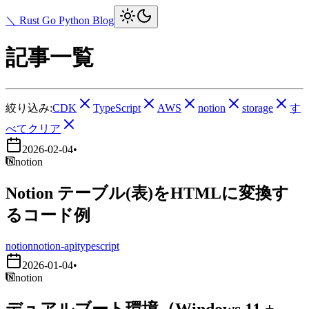
＼ Rust Go Python Blog
記事一覧
絞り込み:
CDK
TypeScript
AWS
notion
storage
す
べてクリア
2026-02-04
•
notion
Notion テーブル(表)をHTMLに変換す
るコード例
notion
notion-api
typescript
2026-01-04
•
notion
デュアルブート環境（Windows 11 +