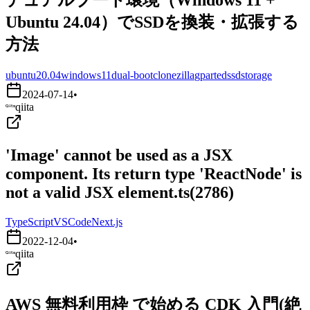
Ubuntu 24.04）でSSDを換装・拡張する
方法
ubuntu20.04
windows11
dual-boot
clonezilla
gparted
ssd
storage
2024-07-14
•
qiita
'Image' cannot be used as a JSX
component. Its return type 'ReactNode' is
not a valid JSX element.ts(2786)
TypeScript
VSCode
Next.js
2022-12-04
•
qiita
AWS 無料利用枠 で始める CDK 入門(絶