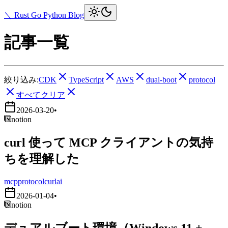
＼ Rust Go Python Blog
記事一覧
絞り込み:
CDK
TypeScript
AWS
dual-boot
protocol
すべてクリア
2026-03-20
•
notion
curl 使って MCP クライアントの気持
ちを理解した
mcp
protocol
curl
ai
2026-01-04
•
notion
デュアルブート環境（Windows 11 +