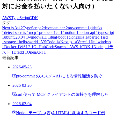
対にお金を払いたくない人向け）
AWS
TypeScript
CDK
タグ
Next.js
3
ai
2
TypeScript
2
devcontainer
2
pre-commit
1
gitleaks
1
detect-secrets
1
mcp
1
protocol
1
curl
1
notion
1
notion-api
1
typescript
1
ubuntu20.04
1
windows11
1
dual-boot
1
clonezilla
1
gparted
1
ssd
1
storage
1
hello-world
1
VSCode
1
#Next.js
1
#Vercel
1
#tailwindcss
1
Docker
1
WSL2
1
GitHubCodeSpaces
1
AWS
1
CDK
1
Node.js
1
テ
スト
1
Dredd
1
OpenAPI
1
最新記事
2026-05-23
pre-commit のススメ - AI による情報漏洩を防ぐ
2026-03-20
curl 使って MCP クライアントの気持ちを理解した
2026-02-04
Notion テーブル(表)をHTMLに変換するコード例