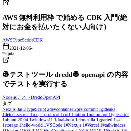
AWS 無料利用枠 で始める CDK 入門(絶
対にお金を払いたくない人向け）
AWS
TypeScript
CDK
2021-12-06
•
qiita
👷テストツール dredd👷 openapi の内容
でテストを実行する
Node.js
テスト
Dredd
OpenAPI
タグ
Next.js
3
ai
2
TypeScript
2
devcontainer
2
pre-commit
1
gitleaks
1
detect-secrets
1
mcp
1
protocol
1
curl
1
notion
1
notion-api
1
typescript
1
ubuntu20.04
1
windows11
1
dual-boot
1
clonezilla
1
gparted
1
ssd
1
storage
1
hello-world
1
VSCode
1
#Next.js
1
#Vercel
1
#tailwindcss
1
Docker
1
WSL2
1
GitHubCodeSpaces
1
AWS
1
CDK
1
Node.js
1
テ