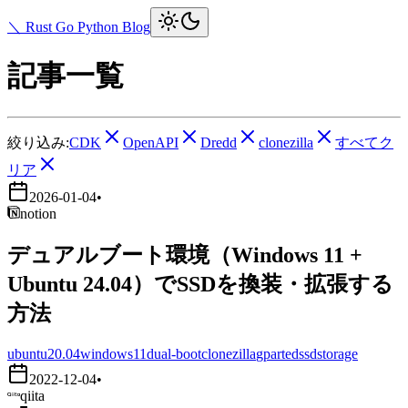
＼ Rust Go Python Blog
記事一覧
絞り込み:
CDK
OpenAPI
Dredd
clonezilla
すべてク
リア
2026-01-04
•
notion
デュアルブート環境（Windows 11 +
Ubuntu 24.04）でSSDを換装・拡張する
方法
ubuntu20.04
windows11
dual-boot
clonezilla
gparted
ssd
storage
2022-12-04
•
qiita