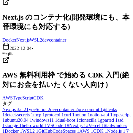
Next.js のコンテナ化(開発環境にも、本
番環境にも対応する)
Docker
Next.js
WSL2
devcontainer
2022-12-04
•
qiita
AWS 無料利用枠 で始める CDK 入門(絶
対にお金を払いたくない人向け）
AWS
TypeScript
CDK
タグ
Next.js
3
ai
2
TypeScript
2
devcontainer
2
pre-commit
1
gitleaks
1
detect-secrets
1
mcp
1
protocol
1
curl
1
notion
1
notion-api
1
typescript
1
ubuntu20.04
1
windows11
1
dual-boot
1
clonezilla
1
gparted
1
ssd
1
storage
1
hello-world
1
VSCode
1
#Next.js
1
#Vercel
1
#tailwindcss
1
Docker
1
WSL2
1
GitHubCodeSpaces
1
AWS
1
CDK
1
Node.js
1
テ