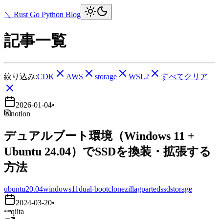
＼ Rust Go Python Blog
記事一覧
絞り込み:
CDK
AWS
storage
WSL2
すべてクリア
2026-01-04
•
notion
デュアルブート環境（Windows 11 +
Ubuntu 24.04）でSSDを換装・拡張する
方法
ubuntu20.04
windows11
dual-boot
clonezilla
gparted
ssd
storage
2024-03-20
•
qiita