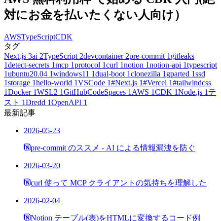
対にお金を払いたくない人向け）
AWS
TypeScript
CDK
タグ
Next.js
3
ai
2
TypeScript
2
devcontainer
2
pre-commit
1
gitleaks
1
detect-secrets
1
mcp
1
protocol
1
curl
1
notion
1
notion-api
1
typescript
1
ubuntu20.04
1
windows11
1
dual-boot
1
clonezilla
1
gparted
1
ssd
1
storage
1
hello-world
1
VSCode
1
#Next.js
1
#Vercel
1
#tailwindcss
1
Docker
1
WSL2
1
GitHubCodeSpaces
1
AWS
1
CDK
1
Node.js
1
テ
スト
1
Dredd
1
OpenAPI
1
最新記事
2026-05-23
pre-commit のススメ - AI による情報漏洩を防ぐ
2026-03-20
curl 使って MCP クライアントの気持ちを理解した
2026-02-04
Notion テーブル(表)をHTMLに変換するコード例