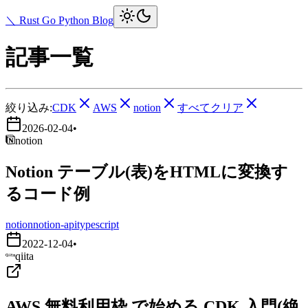
＼ Rust Go Python Blog
記事一覧
絞り込み:
CDK
AWS
notion
すべてクリア
2026-02-04
•
notion
Notion テーブル(表)をHTMLに変換す
るコード例
notion
notion-api
typescript
2022-12-04
•
qiita
AWS 無料利用枠 で始める CDK 入門(絶