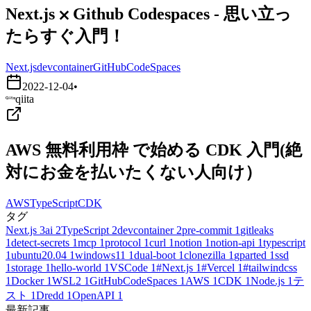
Next.js ⨉ Github Codespaces - 思い立っ
たらすぐ入門！
Next.js
devcontainer
GitHubCodeSpaces
2022-12-04
•
qiita
AWS 無料利用枠 で始める CDK 入門(絶
対にお金を払いたくない人向け）
AWS
TypeScript
CDK
タグ
Next.js
3
ai
2
TypeScript
2
devcontainer
2
pre-commit
1
gitleaks
1
detect-secrets
1
mcp
1
protocol
1
curl
1
notion
1
notion-api
1
typescript
1
ubuntu20.04
1
windows11
1
dual-boot
1
clonezilla
1
gparted
1
ssd
1
storage
1
hello-world
1
VSCode
1
#Next.js
1
#Vercel
1
#tailwindcss
1
Docker
1
WSL2
1
GitHubCodeSpaces
1
AWS
1
CDK
1
Node.js
1
テ
スト
1
Dredd
1
OpenAPI
1
最新記事