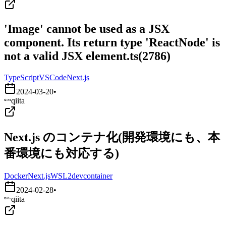
'Image' cannot be used as a JSX
component. Its return type 'ReactNode' is
not a valid JSX element.ts(2786)
TypeScript
VSCode
Next.js
2024-03-20
•
qiita
Next.js のコンテナ化(開発環境にも、本
番環境にも対応する)
Docker
Next.js
WSL2
devcontainer
2024-02-28
•
qiita