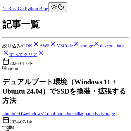
＼ Rust Go Python Blog
記事一覧
絞り込み:
CDK
AWS
VSCode
storage
devcontainer
すべてクリア
2026-01-04
•
notion
デュアルブート環境（Windows 11 +
Ubuntu 24.04）でSSDを換装・拡張する
方法
ubuntu20.04
windows11
dual-boot
clonezilla
gparted
ssd
storage
2024-07-14
•
qiita