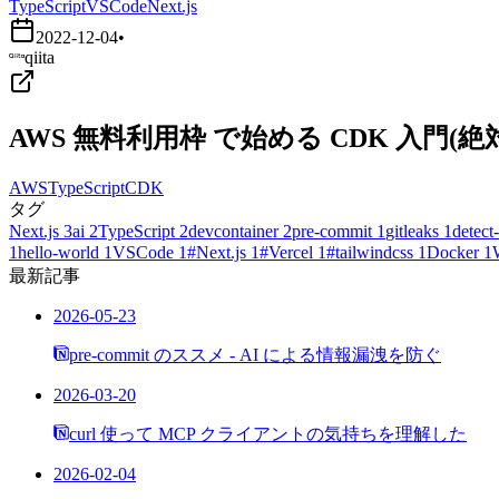
TypeScript
VSCode
Next.js
2022-12-04
•
qiita
AWS 無料利用枠 で始める CDK 入門
AWS
TypeScript
CDK
タグ
Next.js
3
ai
2
TypeScript
2
devcontainer
2
pre-commit
1
gitleaks
1
detect-
1
hello-world
1
VSCode
1
#Next.js
1
#Vercel
1
#tailwindcss
1
Docker
1
最新記事
2026-05-23
pre-commit のススメ - AI による情報漏洩を防ぐ
2026-03-20
curl 使って MCP クライアントの気持ちを理解した
2026-02-04