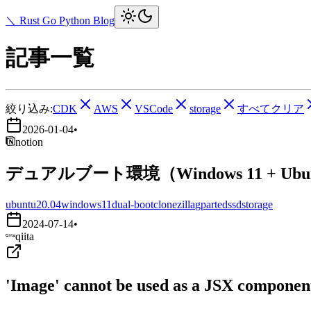
＼ Rust Go Python Blog
記事一覧
絞り込み:
CDK
AWS
VSCode
storage
すべてクリア
2026-01-04
•
notion
デュアルブート環境（Windows 11 + Ub
ubuntu20.04
windows11
dual-boot
clonezilla
gparted
ssd
storage
2024-07-14
•
qiita
'Image' cannot be used as a JSX component.