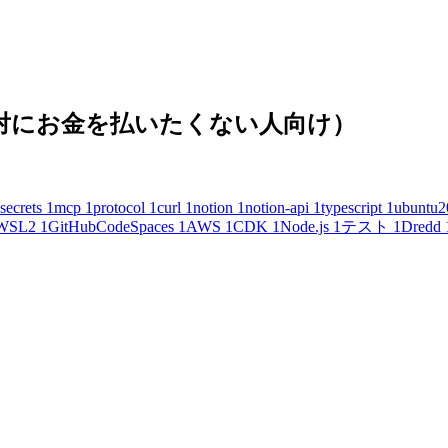
(絶対にお金を払いたくない人向け）
secrets
1
mcp
1
protocol
1
curl
1
notion
1
notion-api
1
typescript
1
ubuntu2
WSL2
1
GitHubCodeSpaces
1
AWS
1
CDK
1
Node.js
1
テスト
1
Dredd