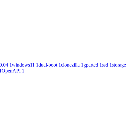
0.04
1
windows11
1
dual-boot
1
clonezilla
1
gparted
1
ssd
1
storage
1
OpenAPI
1